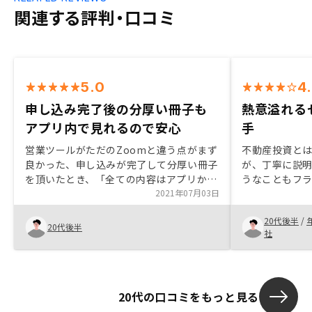
関連する評判・口コミ
5.0
4
申し込み完了後の分厚い冊子も
熱意溢れる
アプリ内で見れるので安心
手
営業ツールがただのZoomと違う点がまず
不動産投資と
良かった、申し込みが完了して分厚い冊子
が、丁寧に説
を頂いたとき、「全ての内容はアプリから
うなこともフ
も見れます」と言って頂けたのがすごく安
2021年07月03日
問点を一つ一
心しました3時間缶詰での手書き書類作成
た、担当営業
20代後半
/
が、DXによってオンライン完結するよう
に至った。
20代後半
社
になればよいなと思います
20代の口コミをもっと見る