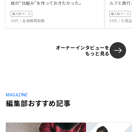
成の“仕組み”を作っておきたかった。
ルフと旅行
購入時データ
購入時データ
20代 / 金融機関勤務
50代 / 化
オーナーインタビューを
もっと見る
MAGAZINE
編集部おすすめ記事