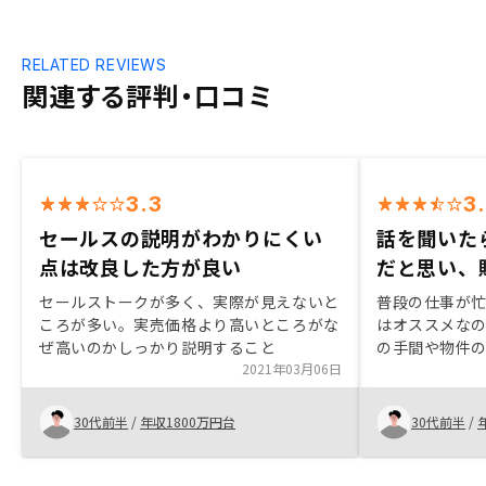
RELATED REVIEWS
関連する評判・口コミ
3.3
3
セールスの説明がわかりにくい
話を聞いた
点は改良した方が良い
だと思い、
セールストークが多く、実際が見えないと
普段の仕事が
ころが多い。実売価格より高いところがな
はオススメなの
ぜ高いのかしっかり説明すること
の手間や物件
2021年03月06日
きてしまうの
思います。 た
を出したいっ
30代前半
/
年収1800万円台
30代前半
/
思います。 リ
うものとは別
に聞けば丁寧