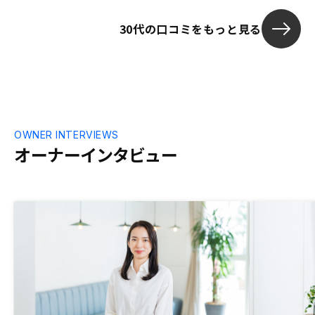
正直始めるま
30代の口コミをもっと見る
で現会員さん
る環境とかが
な？と思います
資とリノシー
味合いと利益
その辺を実際
が早いのかな
OWNER INTERVIEWS
オーナーインタビュー