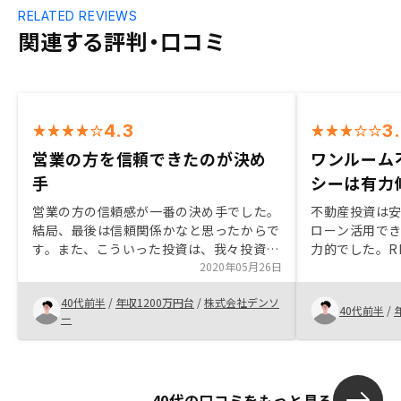
RELATED REVIEWS
関連する評判・口コミ
4.3
3
営業の方を信頼できたのが決め
ワンルーム
手
シーは有力
営業の方の信頼感が一番の決め手でした。
不動産投資は
結局、最後は信頼関係かなと思ったからで
ローン活用で
す。また、こういった投資は、我々投資家
力的でした。R
と運営会社の発展、両方があってのことだ
2020年05月26日
管理面などを
と思います。その点で、会社の将来性もあ
クノロジーを
40代前半
/
年収1200万円台
/
株式会社デンソ
るな、と感じたからです。
しています。
40代前半
/
ー
どを数値化し
加味するなど
40代の口コミをもっと見る