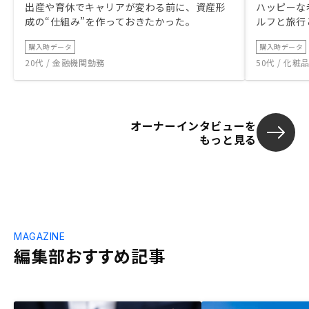
出産や育休でキャリアが変わる前に、資産形
ハッピーな
成の“仕組み”を作っておきたかった。
ルフと旅行
購入時データ
購入時データ
20代 / 金融機関勤務
50代 / 化
オーナーインタビューを
もっと見る
MAGAZINE
編集部おすすめ記事