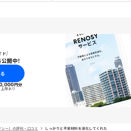
イド
料公開中！
みる
0,000
円分
・上限あり
リノシー）の評判・口コミ
しっかりと不安材料を消化してくれた