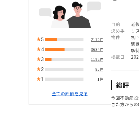
目的
老
決め手
リ
物件
初
5
2172件
駅徒
4
3634件
駅徒
掲載日
20
3
1192件
2
85件
1
1件
総評
全ての評価を見る
今回不動産投
きた方からの