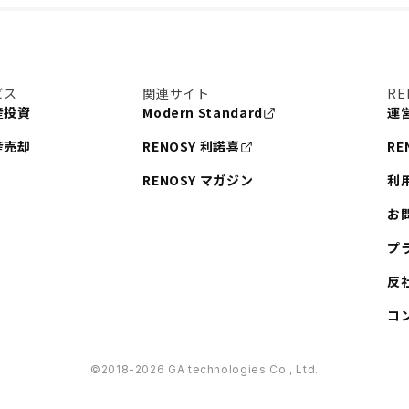
ビス
関連サイト
RE
産投資
Modern Standard
運
産売却
RENOSY 利諾喜
RE
RENOSY マガジン
利
お
プ
反
コ
©︎2018-2026 GA technologies Co., Ltd.