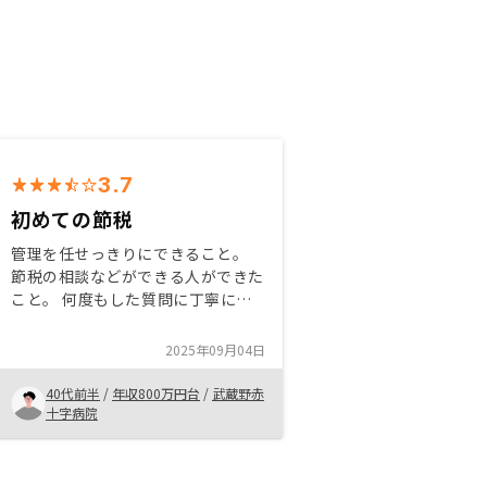
3.7
初めての節税
管理を任せっきりにできること。
節税の相談などができる人ができた
こと。 何度もした質問に丁寧に、
スピーディに回答してもらえたこ
と。 大きな会社であり、信頼でき
2025年09月04日
ること。 ネットやアプリの活用に
より、こちらの時間管理が楽であっ
40代前半
/
年収800万円台
/
武蔵野赤
たこと。 売却手数料がかからない
十字病院
こと。