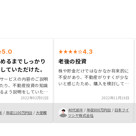
5.0
4.3
深めるまでしっかり
老後の投資
をしていただけた。
株や貯金だけではなかなか将来的に
不安があり、不動産がりすくが少な
サービスの内容のご説明
いと感じたため、購入を検討してい
たり、不動産投資の知識
た。知り合いがその場に購入したこ
るよう説明をしていただ
ともあり、検討していたため、購入
良く理解を深めた上で契
2022年02月02日
2022年11月16日
に至った。担当のかたは以前検討段
できました。気になる点
階からお付き合いのある方で説明が
40代前半
/
年収800万円台
/
日本フイ
ったら等）にもしっかり
半
/
年収1100万円台
/
大使館
わかりやすくよかった。
ツシヤ株式会社
策があり、安心だなと思
仕事等をしながらでの検
ペースがありましたが、