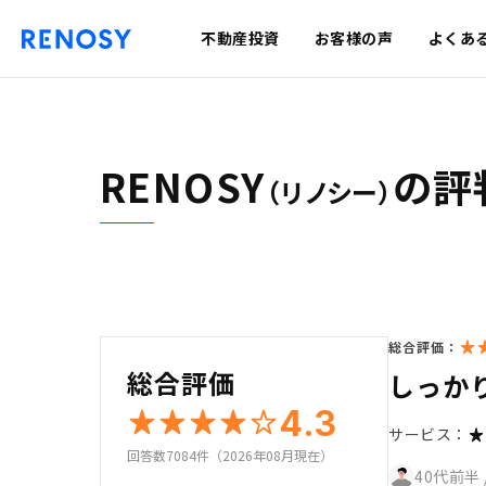
不動産投資
お客様の声
よくあ
RENOSY
の評
（リノシー）
総合評価：
総合評価
しっか
4.3
サービス：
回答数7084件（2026年08月現在）
40代前半