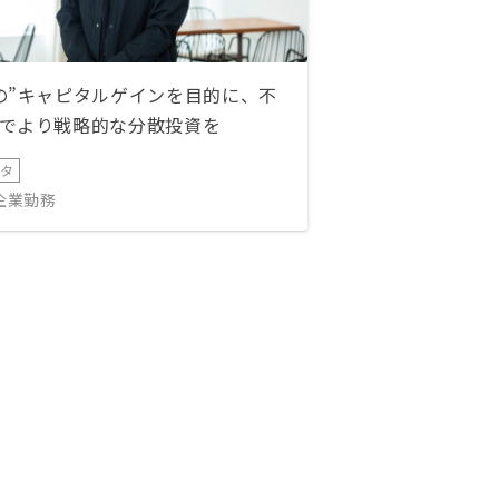
の”キャピタルゲインを目的に、不
でより戦略的な分散投資を
ータ
IT企業勤務