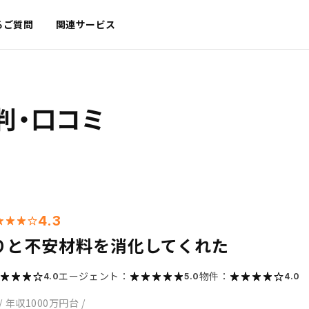
るご質問
関連サービス
判・口コミ
4.3
りと不安材料を消化してくれた
エージェント：
物件：
4.0
5.0
4.0
/
年収1000万円台
/