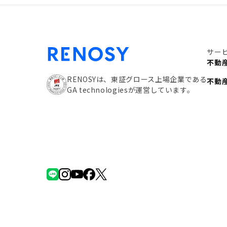
サー
不動
RENOSYは、東証グロース上場企業である
不動
GA technologiesが運営しています。