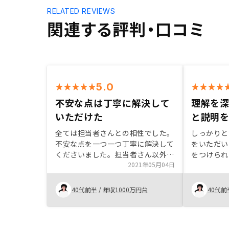
RELATED REVIEWS
関連する評判・口コミ
5.0
不安な点は丁寧に解決して
理解を
いただけた
と説明
全ては担当者さんとの相性でした。
しっかりと
不安な点を一つ一つ丁寧に解決して
をいただい
くださいました。担当者さん以外の
をつけられ
方を会社で見かけた時、無愛想だな
2021年05月04日
けたので、
と思う人が多かったのが残念です。
約の判断が
（空室にな
40代前半
/
年収1000万円台
40代前
と会社の対
いました。
討で自身の