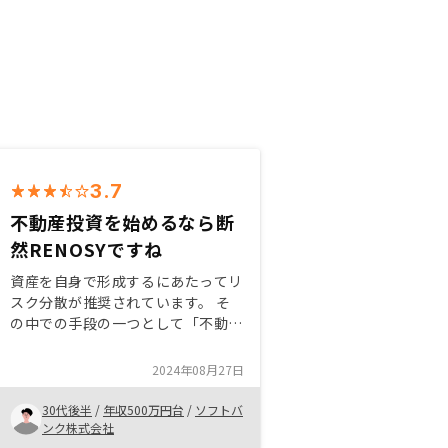
3.7
不動産投資を始めるなら断
然RENOSYですね
資産を自身で形成するにあたってリ
スク分散が推奨されています。 そ
の中での手段の一つとして「不動産
投資」があると考えています。 不
動産投資は長期的に鑑みれば、積立
2024年08月27日
型投資と同様に将来的にプラス利益
になりやすいのでとてもお勧めでき
30代後半
/
年収500万円台
/
ソフトバ
ます。
ンク株式会社