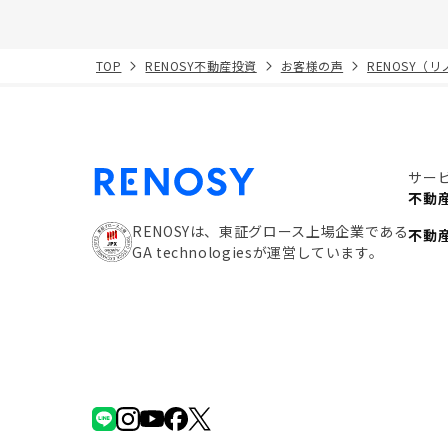
TOP
RENOSY不動産投資
お客様の声
RENOSY（
サー
不動
RENOSYは、東証グロース上場企業である
不動
GA technologiesが運営しています。