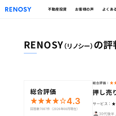
不動産投資
お客様の声
よくあ
RENOSY
の評
（リノシー）
総合評価：
総合評価
押し売
4.3
サービス：
回答数7087件（2026年08月現在）
30代後半