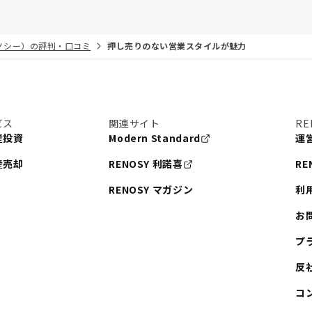
リノシー）の評判・口コミ
押し売りのない営業スタイルが魅力
ビス
関連サイト
RE
産投資
Modern Standard
運
産売却
RENOSY 利諾喜
RE
RENOSY マガジン
利
お
プ
反
コ