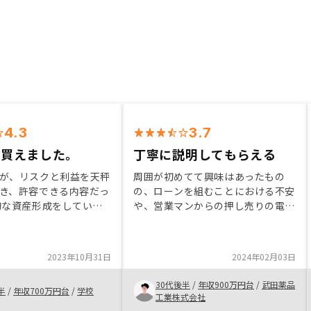
4.3
3.7
て買えました。
丁寧に説明してもらえる
が、リスクと利益を天秤
周囲が初めてて興味はあったもの
き、許容できる内容だっ
の、ローンを組むことにおける不安
的な資産形成をしていく
や、営業マンからの押し売りの電話
になるものだとおもう。
などがかかってきて、あと一歩踏み
している方は、自身のラ
込めていなかった中で、RENOCYの
ニングと物件情報、リス
担当者に出会い、一つひとつ不安を
2023年10月31日
2024年02月03日
、無理のない範囲で購入
解消していただけた。現在入居者募
さい
集しているが、客付けが全力で頑張
30代後半
/
年収900万円台
/
武田薬品
半
/
年収700万円台
/
学校
るといいつつも、どのサイトをみて
工業株式会社
も自分の物件は下の方にしか出てお