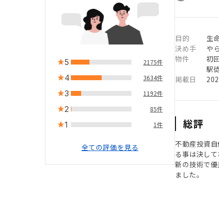
目的
生
決め手
や
物件
初
5
2175件
駅徒
4
3634件
掲載日
20
3
1192件
2
85件
総評
1
1件
不動産投資自
全ての評価を見る
る事は決して
新の技術で優
ました。