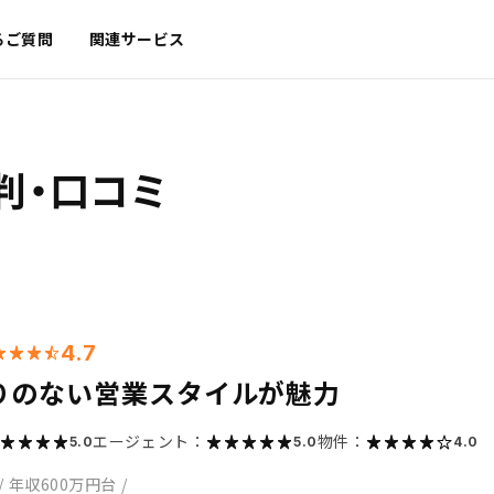
るご質問
関連サービス
判・口コミ
4.7
りのない営業スタイルが魅力
エージェント：
物件：
5.0
5.0
4.0
/
年収600万円台
/