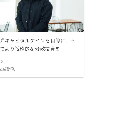
の”キャピタルゲインを目的に、不
でより戦略的な分散投資を
ータ
IT企業勤務