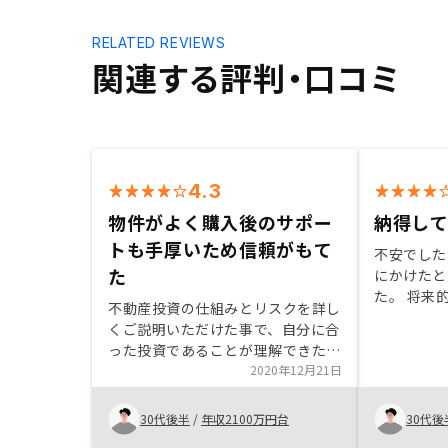
RELATED REVIEWS
関連する評判・口コミ
4.3
物件がよく購入後のサポー
納得し
トも手厚いため信頼がもて
不安でした
た
にかけたと
た。 将来
不動産投資の仕組みとリスクを詳し
中で、候補
くご説明いただけた事で、自分に合
購入を検討
った投資であることが理解できた。
イフプラン
また、ご紹介いただける物件の良さ
2020年12月21日
クを考える
と、購入後の管理やサポートも手厚
してみて下
いと感じたため、長期的にお付き合
30代後半
/
年収2100万円台
30代後
いするための信頼感が生まれまし