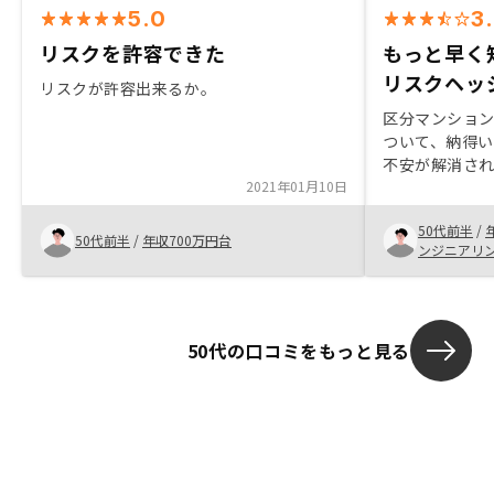
5.0
3
リスクを許容できた
もっと早く
リスクヘッ
リスクが許容出来るか。
区分マンショ
ついて、納得
不安が解消さ
2021年01月10日
無く、他社と
立地などの良
50代前半
/
断できたので
50代前半
/
年収700万円台
ンジニアリ
50代の口コミをもっと見る