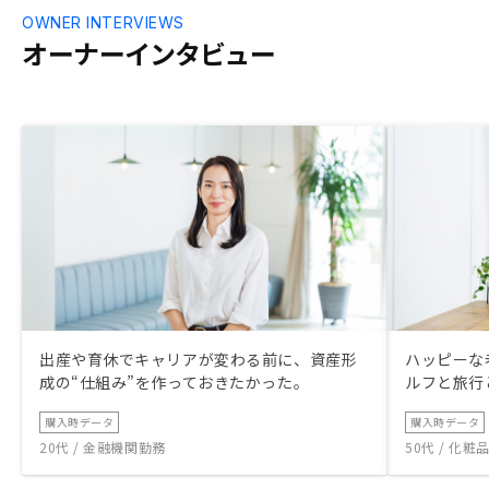
OWNER INTERVIEWS
オーナーインタビュー
出産や育休でキャリアが変わる前に、資産形
ハッピーな
成の“仕組み”を作っておきたかった。
ルフと旅行
購入時データ
購入時データ
20代 / 金融機関勤務
50代 / 化