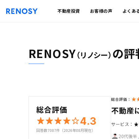
不動産投資
お客様の声
よくあ
RENOSY
の評
（リノシー）
総合評価：
総合評価
不動産
4.3
サービス：
回答数7087件（2026年08月現在）
20代後半