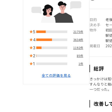
目的
老
決め手
セ
物件
初
5
2175件
駅徒
4
3634件
駅徒
掲載日
20
3
1192件
2
85件
1
1件
総評
全ての評価を見る
きっかけは知
すんなりと始
一つだった。
改善し