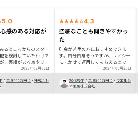
5.0
4.3
安心感のある対応が
些細なことも聞きやすかっ
た
みるところからのスター
貯金が苦手の方におすすめできま
他を検討していたわけで
す。自分自身そうですが、リノシー
が、実績がある点やリス
にまかせて運用してもらえるので自
程度守ってくれる点が安
2023年02月02日
分で管理することなく将来的な貯金
2024年09月20日
がりました。担当の竹内
に繋がります。毎月のキャッシュフ
半
/
年収400万円台
/
株式会社
20代後半
/
年収500万円台
/
ウエルシ
に対応いただけたことも
ローに関しても担当の方に聞きやす
ク
ア薬局株式会社
感じています。
く安心でした。