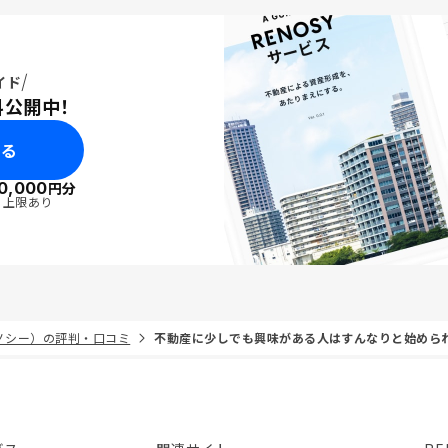
イド
料公開中！
みる
0,000
円分
・上限あり
リノシー）の評判・口コミ
不動産に少しでも興味がある人はすんなりと始めら