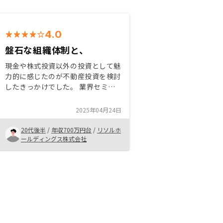
4.0
盤石な組織体制と、
現金や株式投資以外の投資として魅
力的に感じたのが不動産投資を検討
したきっかけでした。 業界セミナ
ーや他社との面談で理解を深めてい
く中、運用担当者に左右されず、組
2025年04月24日
織自体が盤石な会社からの購入を希
望するようになりました。 経緯は
20代後半
/
年収700万円台
/
リソルホ
上記でしたが、
ールディングス株式会社