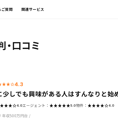
るご質問
関連サービス
判・口コミ
4.3
に少しでも興味がある人はすんなりと始
エージェント：
物件：
4.0
5.0
4.0
/
年収500万円台
/