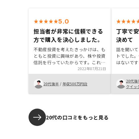
5.0
担当者が非常に信頼できる
丁寧で
方で購入を決心しました。
決めて
不動産投資を考えたきっかけは、も
話を聞いて
ともと投資に興味があり、株や投資
トでした。
信託を行っていたからです。これま
はないです
で不動産投資をやらなかった理由で
2022年07月21日
クからある
ある突発的な支出や空室リスクなど
心感につな
20代後
といった不確定要素を、RENOSYで
さんが丁寧
20代後半
/
年収500万円台
クイッ
あれば許容できる水準にヘッジでき
よかったと
たことが契約の決め手でした。
20代の口コミをもっと見る