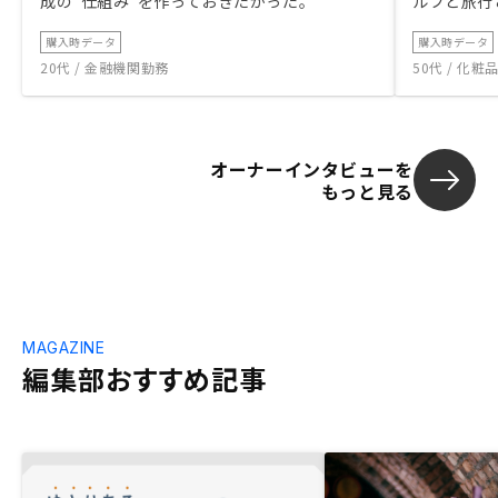
成の“仕組み”を作っておきたかった。
ルフと旅行
購入時データ
購入時データ
20代 / 金融機関勤務
50代 / 化
オーナーインタビューを
もっと見る
MAGAZINE
編集部おすすめ記事