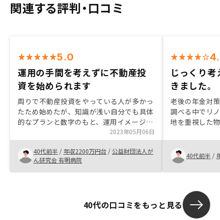
関連する評判・口コミ
5.0
4
運用の手間を考えずに不動産投
じっくり考
資を始められます
きました。
周りで不動産投資をやっている人が多かっ
老後の年金対
たため始めたが、知識が浅い自分でも具体
調べる中でリ
的なプランと数字のもと、運用イメージが
地を重視した
はっきりしていた為、リスクとともにベネ
2023年05月06日
ない物件が多
フィットのイメージを想定しやすかった。
方も押し売り
40代前半
/
年収2200万円台
/
公益財団法人が
リスクを踏まえてもやらない理由が無かっ
で納得いくま
40代前半
/
ん研究会 有明病院
た。
た。
40代の口コミをもっと見る