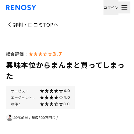
ログイン
評判・口コミTOPへ
3.7
総合評価：
興味本位からまんまと買ってしまっ
た
サービス：
4.0
エージェント：
4.0
物件：
3.0
40代前半
/
年収900万円台
/