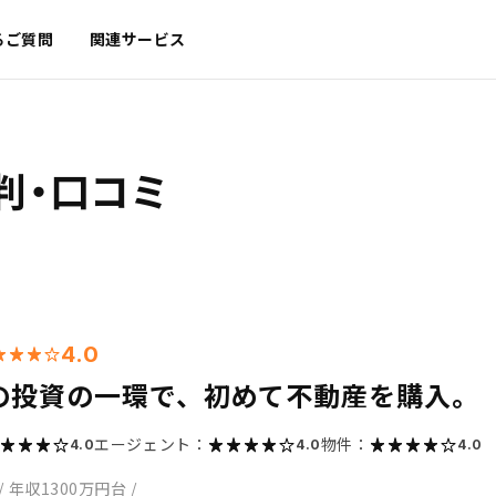
るご質問
関連サービス
判・口コミ
4.0
の投資の一環で、初めて不動産を購入。
エージェント：
物件：
4.0
4.0
4.0
/
年収1300万円台
/