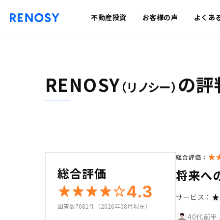
不動産投資
お客様の声
よくあ
RENOSY
の評
（リノシー）
総合評価：
総合評価
将来へ
4.3
サービス：
回答数7081件（2026年08月現在）
40代前半