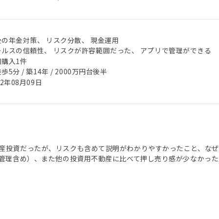
後の年金対策、 リスク分散、 現金運用
ールスの信頼性、 リスクが許容範囲だった、 アプリで管理ができる
回購入1件
歩5分 / 築14年 / 2000万円台後半
22年08月09日
産投資だったが、リスクも含めて説明がわかりやすかったこと、な
I管理含め）、また他の投資用不動産に比べて押し売り感が少なかっ