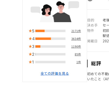
目的
老
決め手
セ
物件
初
5
2171件
駅徒
4
3634件
掲載日
20
3
1190件
2
85件
1
総評
1件
全ての評価を見る
初めての不動
いたこと（A