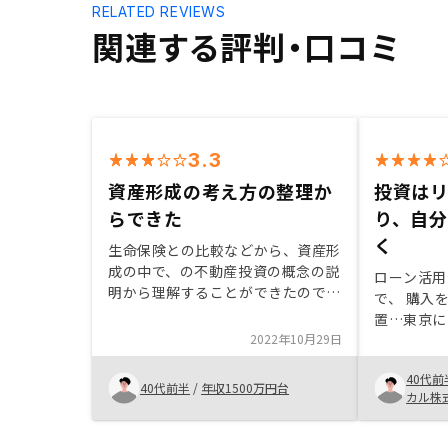
RELATED REVIEWS
関連する評判・口コミ
3.3
資産形成の考え方の整理か
投資は
らできた
り、自
く
生命保険との比較などから、資産形
成の中で、の不動産投資の概念の説
ローン活用
明から理解することができたので、
で、 購入
購入に至った。 他の投資商品と比
置…東京に
べ、値下がりの可能性がある程度、
2022年10月29日
戸、博多ま
想定できる範囲がある点は、不動産
ただいて 
投資の良い点だと思う。
40代前
ありました
40代前半
/
年収1500万円台
カル株
ったのでリ
ことで購入