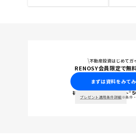
不動産投資はじめてガ
RENOSY会員限定で無
まずは資料をみて
※
初回面談で
ポイント
5
PayPay
プレゼント適用条件詳細
※条件