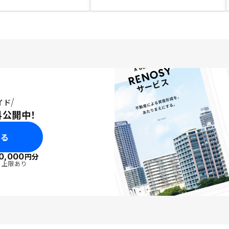
イド
料公開中！
みる
0,000
円分
・上限あり