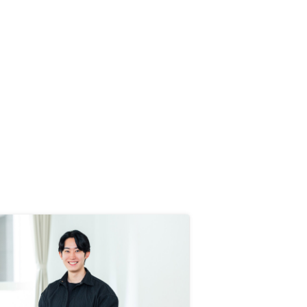
った面があるため、改善頂くと顧客
に余計な不安や不信感を与えずに済
むと思われる ・事前連絡無しに司
法書士から架電あり ・銀行面談時
に事前に案内されていない所持品を
求められる（事前案内は本人確認書
類と実印のみだったが、当日は銀行
届出印や社員証や保険証も求められ
た） など