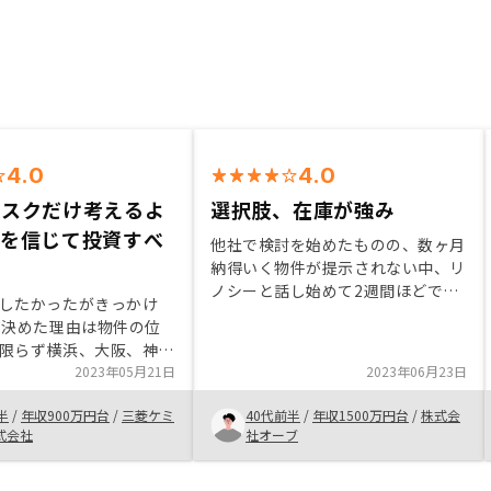
4.0
4.0
リスクだけ考えるよ
選択肢、在庫が強み
分を信じて投資すべ
他社で検討を始めたものの、数ヶ月
納得いく物件が提示されない中、リ
ノシーと話し始めて2週間ほどで良
したかったがきっかけ
い物件が提案されました。物件が多
を決めた理由は物件の位
く、選択肢があることは現在のマー
限らず横浜、大阪、神
ケットでとても強いと感じました。
で多数の物件をご紹介い
2023年05月21日
2023年06月23日
また申し込み後のプロセスも整理さ
どの物件にするか迷いも
れておりスムーズでした。
半
/
年収900万円台
/
三菱ケミ
40代前半
/
年収1500万円台
/
株式会
が物件価格が割りやすか
式会社
社オーブ
スクもなく投資ができる
を決めた