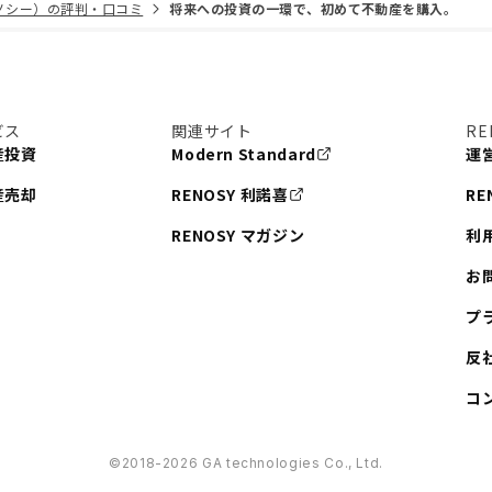
リノシー）の評判・口コミ
将来への投資の一環で、初めて不動産を購入。
ビス
関連サイト
RE
産投資
Modern Standard
運
産売却
RENOSY 利諾喜
RE
RENOSY マガジン
利
お
プ
反
コ
©︎2018-2026 GA technologies Co., Ltd.