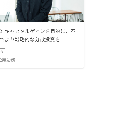
の”キャピタルゲインを目的に、不
でより戦略的な分散投資を
ータ
IT企業勤務