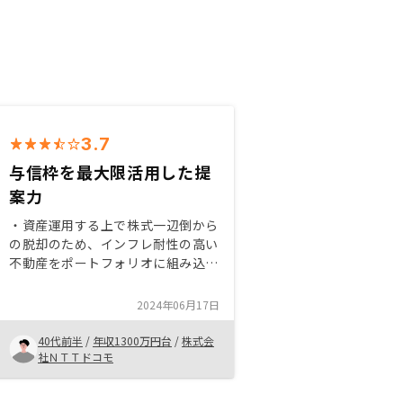
3.7
与信枠を最大限活用した提
案力
・資産運用する上で株式一辺倒から
の脱却のため、インフレ耐性の高い
不動産をポートフォリオに組み込ん
だ ・サラリーマンとしての数少な
い武器である信用を活用しレバレッ
2024年06月17日
ジを効かせされる不動産は株式投資
との両立が出来る面でも最適であっ
40代前半
/
年収1300万円台
/
株式会
た（信用の資産化）契約に際して、
社ＮＴＴドコモ
セールスのサポートスタッフの方の
案内（銀行等との連携）が不十分だ