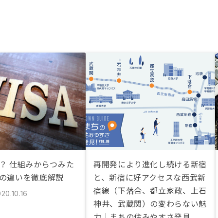
は？ 仕組みからつみた
再開発により進化し続ける新宿
との違いを徹底解説
と、新宿に好アクセスな西武新
宿線（下落合、都立家政、上石
20.10.16
神井、武蔵関）の変わらない魅
力｜まちの住みやすさ発見