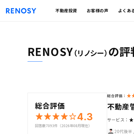
不動産投資
お客様の声
よくあ
RENOSY
の評
（リノシー）
総合評価：
総合評価
不動産
4.3
サービス：
回答数7093件（2026年08月現在）
20代後半