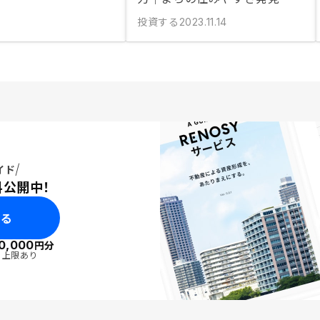
投資する
2023.11.14
イド
料公開中！
みる
0,000
円分
・上限あり