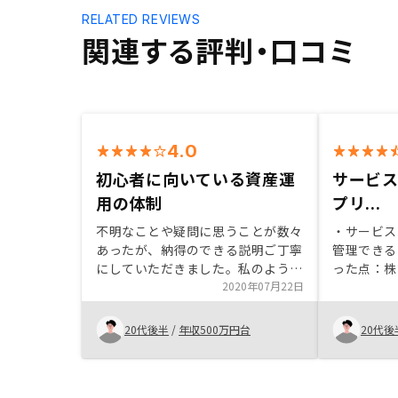
RELATED REVIEWS
関連する評判・口コミ
4.0
初心者に向いている資産運
サービ
用の体制
プリ...
不明なことや疑問に思うことが数々
・サービス
あったが、納得のできる説明ご丁寧
管理できる
にしていただきました。私のような
った点：株
初心者の方でも、リスクも低く、始
2020年07月22日
く、定期的
めやすい資産運用だと思います。川
れること 
崎フロンターレのスポンサー様なの
った点：不
20代後半
/
年収500万円台
20代後
で、サポーター向けのサービスや特
早い回答を
典があると嬉しいと思いました。