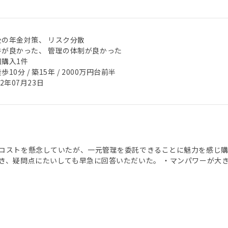
後の年金対策、 リスク分散
件が良かった、 管理の体制が良かった
回購入1件
歩10分 / 築15年 / 2000万円台前半
22年07月23日
コストを懸念していたが、一元管理を委託できることに魅力を感じ購
き、疑問点にたいしても早急に回答いただいた。 ・マンパワーが大