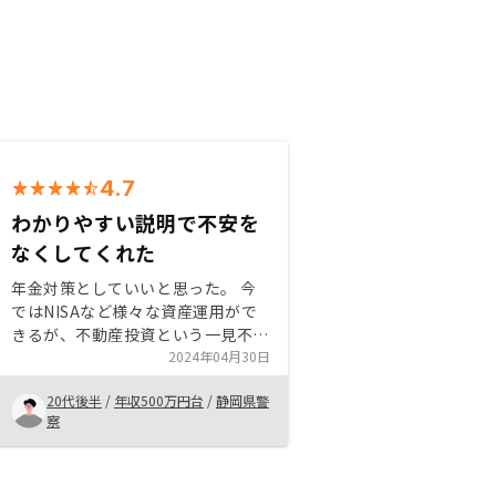
4.7
わかりやすい説明で不安を
なくしてくれた
年金対策としていいと思った。 今
ではNISAなど様々な資産運用がで
きるが、不動産投資という一見不安
なものでもRENOSYでは面接担当者
2024年04月30日
の説明がわかりやすく、且つ将来的
20代後半
/
年収500万円台
/
静岡県警
にも成長が期待ができるのではない
察
かと思えた。 多少のリスクはある
ものの、それすらも許容範囲だと思
う。