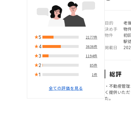
目的
老
決め手
物
物件
初
5
2177件
駅徒
4
3636件
掲載日
20
3
1194件
2
85件
総評
1
1件
・不動産管理
全ての評価を見る
く提供いただ
た。