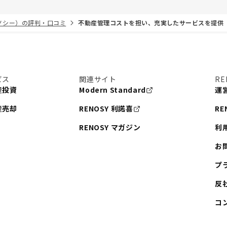
リノシー）の評判・口コミ
不動産管理コストを担い、充実したサービスを提供
ビス
関連サイト
RE
産投資
Modern Standard
運
産売却
RENOSY 利諾喜
RE
RENOSY マガジン
利
お
プ
反
コ