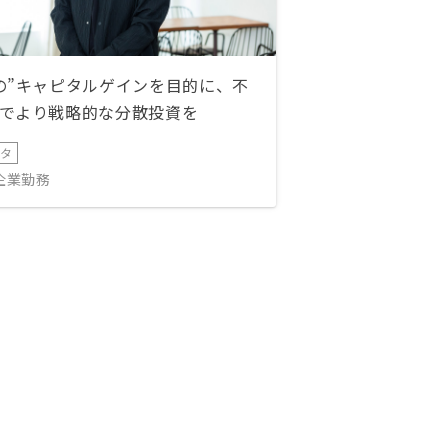
の”キャピタルゲインを目的に、不
でより戦略的な分散投資を
ータ
IT企業勤務