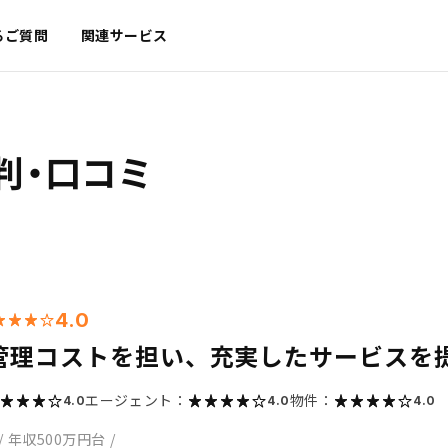
るご質問
関連サービス
判・口コミ
4.0
管理コストを担い、充実したサービスを
エージェント：
物件：
4.0
4.0
4.0
/
年収500万円台
/