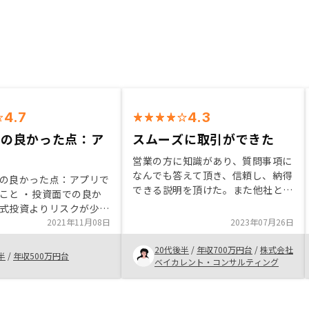
4.7
4.3
スの良かった点：ア
スムーズに取引ができた
営業の方に知識があり、質問事項に
なんでも答えて頂き、信頼し、納得
の良かった点：アプリで
できる説明を頂けた。また他社と比
こと ・投資面での良か
較して、アプリ管理やAIによる物件
式投資よりリスクが少な
の判定を行なっていることにも興味
なインカムゲインを得ら
2021年11月08日
2023年07月26日
を持った。実際、手続きが早く、ス
・営業担当についてよか
ムーズに行うことができ手間もな
20代後半
/
年収700万円台
/
株式会社
明点などの疑問に対し素
半
/
年収500万円台
く、満足している。
ベイカレント・コンサルティング
いただけたこと