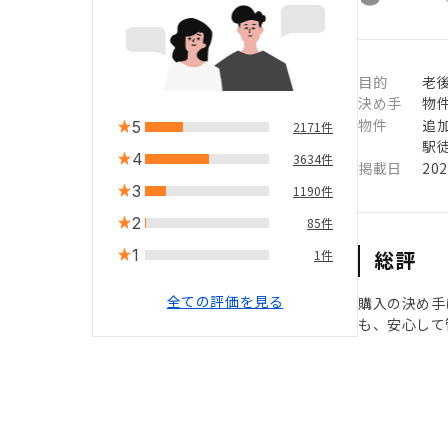
目的
老後
決め手
物
物件
追
5
2171件
駅徒
4
3634件
掲載日
20
3
1190件
2
85件
1
総評
1件
全ての評価を見る
購入の決め手
も、安心して