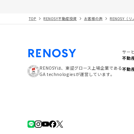
TOP
RENOSY不動産投資
お客様の声
RENOSY（
サー
不動
RENOSYは、東証グロース上場企業である
不動
GA technologiesが運営しています。