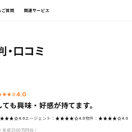
るご質問
関連サービス
判・口コミ
4.0
しても興味・好感が持てます。
エージェント：
物件：
4.0
4.0
4.0
/
年収1500万円台
/