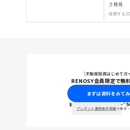
さ発見
投資する
20
不動産投資はじめてガ
RENOSY会員限定で無
まずは資料をみて
※
初回面談で
ポイント
5
PayPay
プレゼント適用条件詳細
※条件