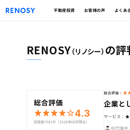
不動産投資
お客様の声
よくあ
RENOSY
の評
（リノシー）
総合評価：
総合評価
企業と
4.3
サービス：
回答数7081件（2026年08月現在）
40代後半