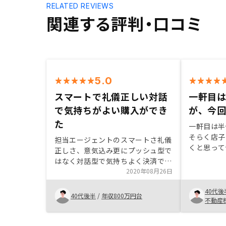
RELATED REVIEWS
関連する評判・口コミ
5.0
スマートで礼儀正しい対話
一軒目
で気持ちがよい購入ができ
が、今
た
一軒目は半
そらく店子
担当エージェントのスマートさ礼儀
くと思って
正しさ、意気込み更にプッシュ型で
安い物件を
はなく対話型で気持ちよく決済でき
般的な質問
ました。海外や東京都大阪以外の主
2020年08月26日
すれば良い
要都市での展開も期待です。
40代後
40代後半
/
年収800万円台
不動産