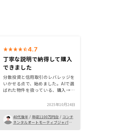
4.7
丁寧な説明で納得して購入
できました
分散投資と信用取引のレバレッジを
いかせる点で、始めました。AIで選
ばれた物件を扱っている、購入→管
理→売却まで面倒を見ているので
RENOSYを選択しました。営業のチ
2025年10月24日
ームも丁寧な説明、質問や疑問に対
する対応も問題なく引き渡しまでし
40代後半
/
年収1100万円台
/
コンチ
っかりしていた印象です。
ネンタルオートモーティブジャパン
株