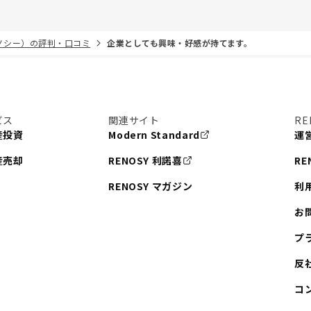
リノシー）の評判・口コミ
企業としても興味・好感が持てます。
ビス
関連サイト
RE
産投資
Modern Standard
運
産売却
RENOSY 利諾喜
RE
RENOSY マガジン
利
お
プ
反
コ