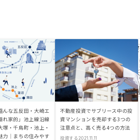
盛んな五反田・大崎エ
不動産投資でサブリース中の投
隠れ家的」池上線沿線
資マンションを売却する3つの
大塚・千鳥町・池上・
注意点と、高く売る4つの方法
魅力｜まちの住みやす
投資する
2021.11.11