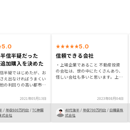
5.0
5.0
は半信半疑だった
信頼できる会社
回追加購入を決めた
・上場企業であること 不動産投資
の会社は、世の中にたくさんあり、
信半疑ではじめたが、お
怪しい会社も多いと思います。上場
さえ出なければうまくい
している会社は少ないため信頼でき
他の利回りの高い都市で
ると判断しました。 ・リスクにつ
追加した特にないが、一
いての説明がよかった 大事なこと
はA Iが回答するように
2021年05月13日
2023年08月04日
ですご、騙そうとしている感じはし
ませんでした。 ・シミュレーショ
半
/
年収600万円台
/
TC神鋼
40代後半
/
年収700万円台
/
日機装株
ンが厳しい条件であること シミュ
株式会社
式会社
レーションが甘くて良い話に聞こえ
る訳ではなく、現在ラインよりもさ