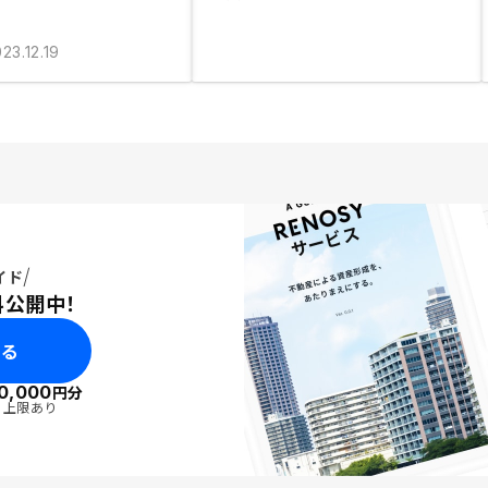
23.12.19
イド
料公開中！
みる
0,000
円分
・上限あり