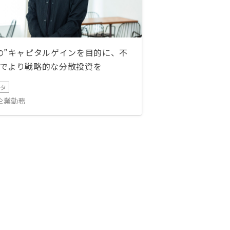
の”キャピタルゲインを目的に、不
でより戦略的な分散投資を
ータ
IT企業勤務