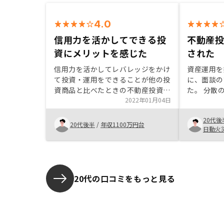
4.0
信用力を活かしてできる投
不動産
資にメリットを感じた
された
信用力を活かしてレバレッジをかけ
資産運用を
て投資・運用をできることが他の投
に、面談の
資商品と比べたときの不動産投資の
た。 分散
メリットだと感じた。
2022年01月04日
みならず不
始めること
20代後
資と聞くと
20代後半
/
年収1100万円台
日動火
話をよく聞
という事を
きました。 
で運用実態
で、購入し
20代の口コミをもっと見る