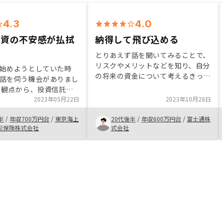
4.3
4.0
投資の不安感が払拭
納得して飛び込める
とりあえず話を聞いてみることで、
リスクやメリットなどを知り、自分
始めようとしていた時
の将来の資金について考えるきっか
話を伺う機会がありまし
けになった。あまり、不動産投資等
の観点から、投資信託の
には検索してもいい話はあまりでな
動産投資も必要と感じ、
2023年05月22日
2023年10月28日
いが、まず話を聞いてみて、お金の
になりました。不動産投
ことを考えるきっかけを作るという
半
/
年収700万円台
/
東京海上
20代後半
/
年収600万円台
/
富士通株
、効率が良くないと言う
意味でも大きな機会だと思う。
災保険株式会社
式会社
きますが、実態は異なる
説明の中で学ぶことがで
RENOSYさんはアプリ
が見える化されている点
ようと思いました。