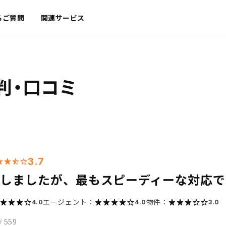
るご質問
関連サービス
判・口コミ
3.7
較しましたが、最もスピーディーな対応
エージェント：
物件：
4.0
4.0
3.0
/
559