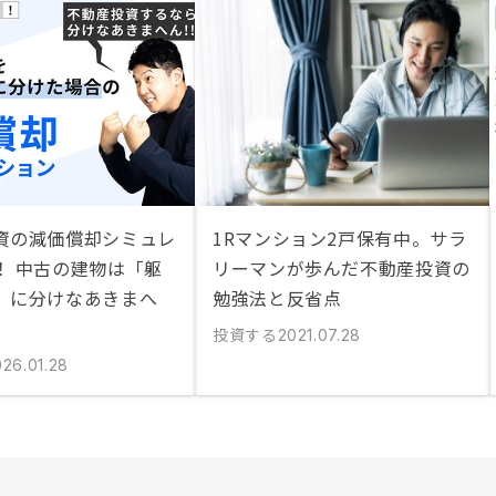
資の減価償却シミュレ
1Rマンション2戸保有中。サラ
！ 中古の建物は「躯
リーマンが歩んだ不動産投資の
」に分けなあきまへ
勉強法と反省点
投資する
2021.07.28
026.01.28