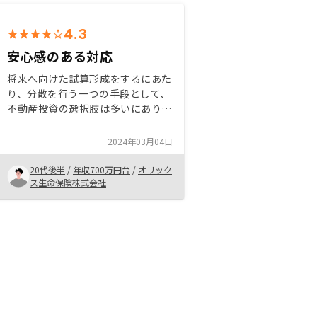
4.3
安心感のある対応
将来へ向けた試算形成をするにあた
り、分散を行う一つの手段として、
不動産投資の選択肢は多いにありだ
と思いました。 担当者の方が丁寧
にフォローいただいた点や、無理な
2024年03月04日
押し売りが無かった点が、安心感に
つながりました。
20代後半
/
年収700万円台
/
オリック
ス生命保険株式会社