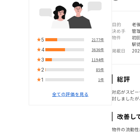
目的
老
決め手
管
物件
初
5
2177件
駅徒
4
3636件
掲載日
20
3
1194件
2
85件
総評
1
1件
対応がスピー
全ての評価を見る
討しましたが
改善し
物件の流動性