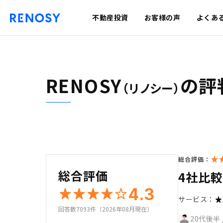
不動産投資
お客様の声
よくあ
RENOSY
の評
（リノシー）
総合評価：
総合評価
4社比
4.3
サービス：
回答数7093件（2026年08月現在）
20代後半