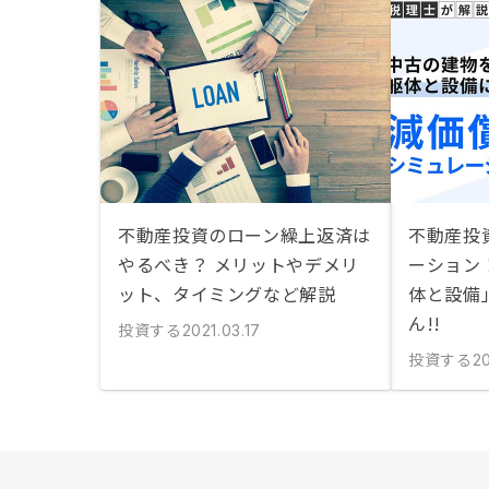
不動産投資のローン繰上返済は
不動産投
やるべき？ メリットやデメリ
ーション
ット、タイミングなど解説
体と設備
ん!!
投資する
2021.03.17
投資する
2