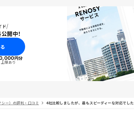
イド
料公開中！
みる
0,000
円分
・上限あり
リノシー）の評判・口コミ
4社比較しましたが、最もスピーディーな対応でし