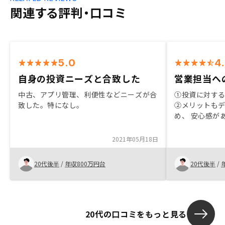
関連する評判・口コミ
5.0
4
自身の投資ニーズと合致した
営業担当へ
中古、アプリ管理、利便性などニーズが合
①投資に対す
致した。特になし。
②メリットも
め、 安心感が
えてる場合は
うので、良かった。 ③わから
2021年05月18日
安な点が出て
聞くことができ
20代後半
/
年収800万円台
20代後半
/
回答や説明も
た。知人に紹
ものがあると
20代の口コミをもっと見る