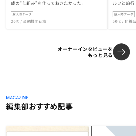
成の“仕組み”を作っておきたかった。
ルフと旅行
購入時データ
購入時データ
20代 / 金融機関勤務
50代 / 化
オーナーインタビューを
もっと見る
MAGAZINE
編集部おすすめ記事