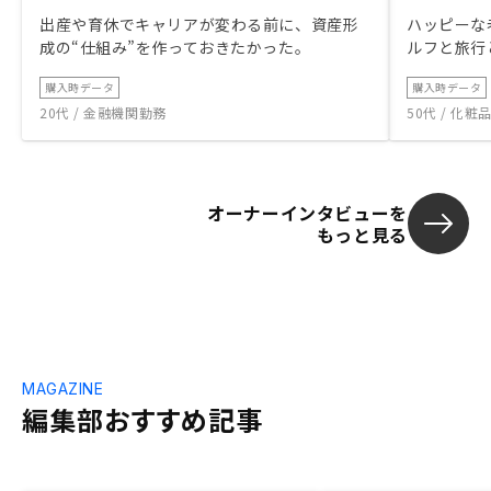
出産や育休でキャリアが変わる前に、資産形
ハッピーな
成の“仕組み”を作っておきたかった。
ルフと旅行
購入時データ
購入時データ
20代 / 金融機関勤務
50代 / 化
オーナーインタビューを
もっと見る
MAGAZINE
編集部おすすめ記事