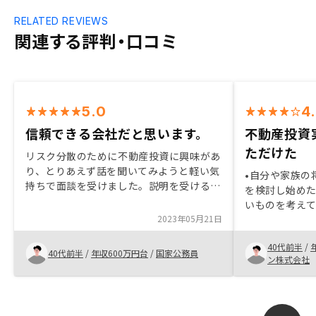
RELATED REVIEWS
関連する評判・口コミ
5.0
4
信頼できる会社だと思います。
不動産投資
ただけた
リスク分散のために不動産投資に興味があ
り、とりあえず話を聞いてみようと軽い気
•自分や家族の
持ちで面談を受けました。説明を受けるな
を検討し始め
かで、疑問点はその都度担当の方に伝えま
いものを考えて
したが、全て納得できるように丁寧に返答
2023年05月21日
はじめ不動産
があり、信頼できる会社だと判断し、投資
詳細を勉強す
することに決めました。
40代前半
/
ていました。
40代前半
/
年収600万円台
/
国家公務員
ン株式会社
の資産状況や
いていないと
りたいことを
しまった。 •