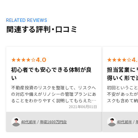
RELATED REVIEWS
関連する評判・口コミ
4.0
4
初心者でも安心できる体制が良
担当営業に
い
得いく形で
不動産投資のリスクを整理して、リスクへ
初回というこ
の対応や備えがリノシーの管理プランにあ
不安があった
ることをわかりやすく説明してもらえた。
スクも含めて
初心者なので安心できる体制面。物件の抽
2021年06月01日
も素早く対応
出条件やエリア相場を明示してほしい。
ことができた。
償却費などを
40代前半
/
年収1600万円台
40代前半
/
に納得いく形