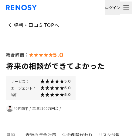
ログイン
評判・口コミTOPへ
5.0
総合評価：
将来の相談ができてよかった
サービス：
5.0
エージェント：
5.0
物件：
5.0
40代前半
/
年収1100万円台
/
目的
老後の年金対策、 生命保険代わり、 リスク分散