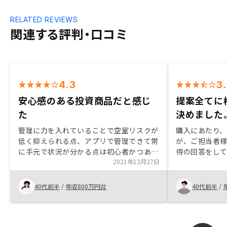
RELATED REVIEWS
関連する評判・口コミ
4.3
3
安心感のある投資商品だと感じ
提案全てに
た
決めました
管理に力を入れていることで空室リスクが
購入にあたり
低く抑えられる点、アプリで管理できて常
が、ご担当者
に手元で状況が分かる点は初心者かつあま
得の回答をし
り時間を割けない自分には合っていると思
2021年12月27日
となるプラン
いました。 ローンを組むこと自体に不安
いました。将
はありましたが、物件選びさえ失敗しなけ
ので、投資に
40代前半
/
年収800万円台
40代前半
/
れば長い目で見ても、安心感のある投資商
が、何も準備
品だと感じました。社員教育をもう少し頑
と天秤にかけ
張った方が良いと思いました。若い方が多
内容は直ぐに
いと思うのでこれからの成長に期待してい
で）議事録の