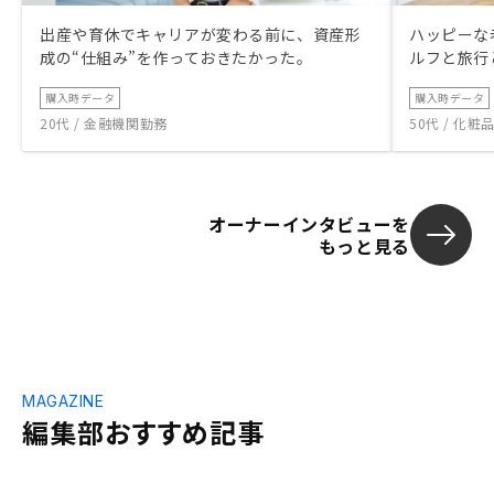
出産や育休でキャリアが変わる前に、資産形
ハッピーな
成の“仕組み”を作っておきたかった。
ルフと旅行
購入時データ
購入時データ
20代 / 金融機関勤務
50代 / 化
オーナーインタビューを
もっと見る
MAGAZINE
編集部おすすめ記事