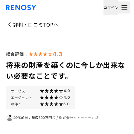
ログイン
評判・口コミTOPへ
4.3
総合評価：
将来の財産を築くのに今しか出来な
い必要なことです。
サービス：
4.0
エージェント：
4.0
物件：
5.0
40代前半
/
年収600万円台
/
株式会社イトーヨーカ堂