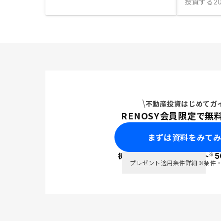
投資する
20
不動産投資はじめてガ
RENOSY会員限定で無
まずは資料をみて
※
初回面談で
ポイント
5
PayPay
プレゼント適用条件詳細
※条件