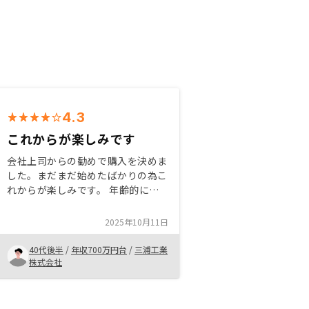
4.3
これからが楽しみです
会社上司からの勧めで購入を決めま
した。まだまだ始めたばかりの為こ
れからが楽しみです。 年齢的にも
高額なローンを組んでいくのはとて
も心配でしたが担当者が親身になっ
2025年10月11日
て相談に乗ってくれたので実施して
みようとの決断ができました。リス
40代後半
/
年収700万円台
/
三浦工業
クも丁寧に説明してくれるのでとて
株式会社
も安心です。