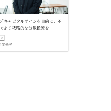
の”キャピタルゲインを目的に、不
でより戦略的な分散投資を
ータ
IT企業勤務