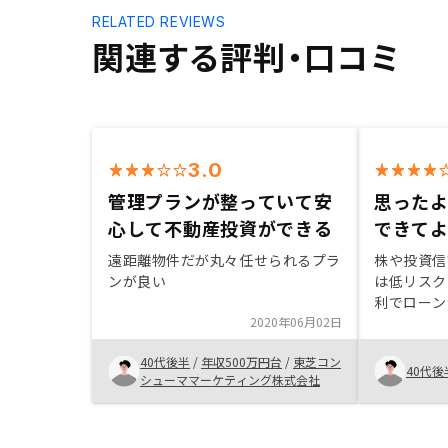
RELATED REVIEWS
関連する評判・口コミ
3.0
管理プランが整っていて安
思った
心して不動産投資ができる
できて
遠距離物件だが丸々任せられるプラ
株や投資信
ンが良い
は低リスク
利でローン
2020年06月02日
みるのも良
たま低金利
40代後半
/
年収500万円台
/
東芝コン
今がチャン
40代後
シューママーケティング株式会社
とにしまし