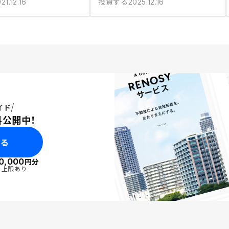
投資する
21.12.16
2025.12.16
イド
料公開中！
みる
0,000
円分
・上限あり