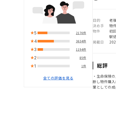
目的
老
決め手
物
物件
初
5
2176件
駅徒
4
3634件
掲載日
20
3
1194件
2
85件
総評
1
1件
・生命保険の
全ての評価を見る
断し物件購入
業としての成