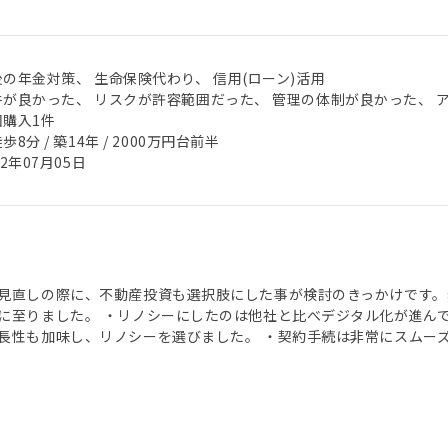
後の年金対策、 生命保険代わり、 信用(ローン)活用
件が良かった、 リスクが許容範囲だった、 管理の体制が良かった、 
回購入1件
歩8分 / 築14年 / 2000万円台前半
22年07月05日
見直しの際に、不動産投資も選択肢にした事が検討のきっかけです。
に至りました。 ・リノシーにしたのは他社と比べデジタル化が進ん
長性も加味し、リノシーを選びました。 ・契約手続は非常にスムー