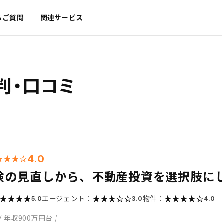
るご質問
関連サービス
判・口コミ
4.0
険の見直しから、不動産投資を選択肢に
エージェント：
物件：
5.0
3.0
4.0
/
年収900万円台
/