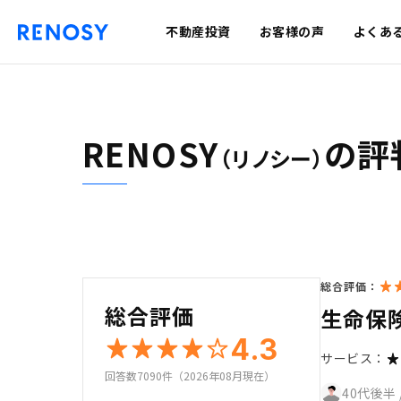
不動産投資
お客様の声
よくあ
RENOSY
の評
（リノシー）
総合評価：
総合評価
生命保
4.3
サービス：
回答数7090件（2026年08月現在）
40代後半