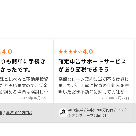
4.0
4.0
よりも簡単に手続き
確定申告サポートサービス
よかったです。
があり節税できそう
託と比べると不動産投資
高額なローン契約に当初不安は感じ
だと思いますので、低金
ましたが、丁寧に投資の仕組みを説
が組める場合は検討して
明いただき不動産に対して興味が湧
いと思います。私はたま
2022年06月12日
きました。GAtechnologiesの社員
2023年02月27日
でローンが組めたので、
の方が実際にご自分でも不動産投資
40代後半
/
年収1200万円台
/
アレク
スと思ってやってみるこ
をしているというところが説得力が
半
/
年収1000万円台
シオンファーマ合同会社
た。
ありました。ITを駆使して経費を削
減しているというところなのです
が、同業他社と比較して具体的にど