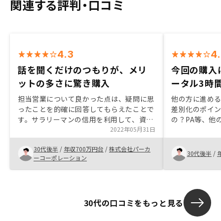
関連する評判・口コミ
4.3
4
話を聞くだけのつもりが、メリ
今回の購入
ットの多さに驚き購入
ータル3時
担当営業について良かった点は、疑問に思
他の方に進める上で、 ・他社
ったことを的確に回答してもらえたことで
差別化のポイン
す。サラリーマンの信用を利用して、資産
の？PA等、他の会
形成が可能な10万円大家さんというコン
2022年05月31日
なっていると
セプトが素晴らしいと思いました。不安だ
た。 正直、商品における差別化要因を探
30代後半
/
年収700万円台
/
株式会社パーカ
った点に関して、RENOSYが倒産した場合
すのは難しく
30代後半
/
ーコーポレーション
は、家賃保証がなくなってしまうのではな
社で購入して
いかと考えていましたが、後任の会社が引
で、もし一見
き継ぐという仕組みを知り、安心しまし
を伝えられる
た。分散投資の為にも、株、投資信託の次
す。上記と類
30代の口コミをもっと見る
の一手として、不動産投資は好ましいので
める際にここ
はないかと思います。リートとのメリッ
てくれると助