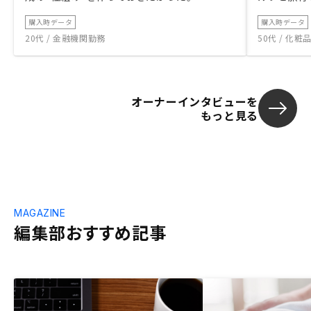
購入時データ
購入時データ
20代 / 金融機関勤務
50代 / 化
オーナーインタビューを
もっと見る
MAGAZINE
編集部おすすめ記事