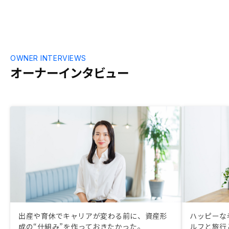
ト、デメリット比較などがあるとより良い
かもしれないと後から思いました。月々の
収支がプラスになる商品の開発
OWNER INTERVIEWS
オーナーインタビュー
出産や育休でキャリアが変わる前に、資産形
ハッピーな
成の“仕組み”を作っておきたかった。
ルフと旅行