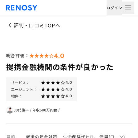
ログイン
評判・口コミTOPへ
4.0
総合評価：
提携金融機関の条件が良かった
サービス：
4.0
エージェント：
4.0
物件：
4.0
30代後半
/
年収600万円台
/
目的
老後の年金対策、 生命保険代わり、 信用(ローン)