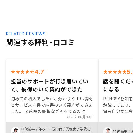
RELATED REVIEWS
関連する評判・口コミ
4.7
5
担当のサポートが行き届いてい
話を聞くだ
て、納得のいく契約ができた
になる
初めての購入でしたが、分かりやすい説明
RENOSYを
とサービス内容で納得のいく契約ができま
勉強しており
した。 契約時の書類などそろえるのは大
資も自分が年
変でしたが、エージェントの方がサポート
2020年06月08日
には達しないと
してくださりありがたかったです。面倒な
今の職のロー
30代前半
/
年収500万円台
/
光塩女子学院初
ことが苦手なので、一括アプリで管理でき
ンを購入し、リ
30代前半
/