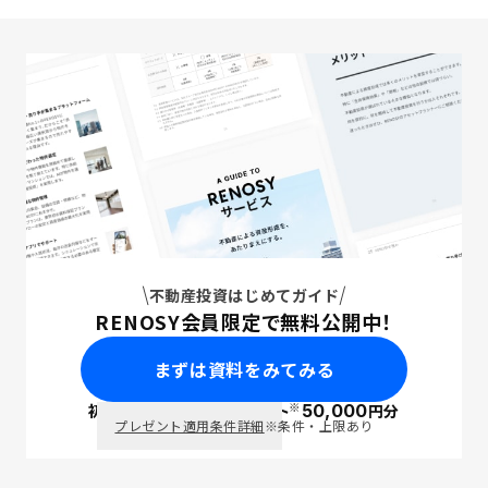
不動産投資はじめてガイド
RENOSY会員限定で無料公開中！
まずは資料をみてみる
※
初回面談で
ポイント
50,000
円分
PayPay
プレゼント適用条件詳細
※条件・上限あり