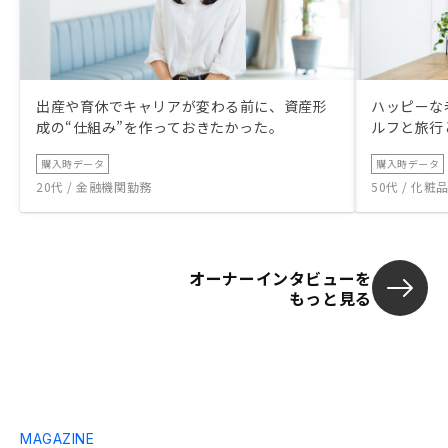
出産や育休でキャリアが変わる前に、資産形
ハッピーな
成の“仕組み”を作っておきたかった。
ルフと旅行
購入時データ
購入時データ
20代 / 金融機関勤務
50代 / 化
オーナーインタビューを
もっと見る
MAGAZINE