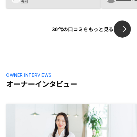
等科
るというのもとても魅力的です。 エージ
管理の下で安
ェントの方のフォローが、もう少し丁寧で
売却もしくは
確実だとさらに信頼性が上がります。
仕組みである
れた担当営業
30代の口コミをもっと見る
契約することが
る方は話を聞
ると思います。
OWNER INTERVIEWS
オーナーインタビュー