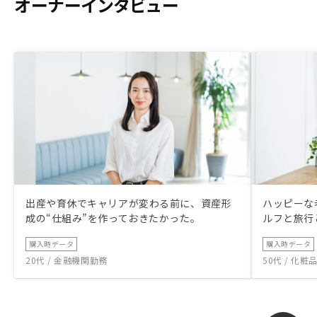
オーナーインタビュー
出産や育休でキャリアが変わる前に、資産形
ハッピーな
成の“仕組み”を作っておきたかった。
ルフと旅行
購入時データ
購入時データ
20代 / 金融機関勤務
50代 / 化