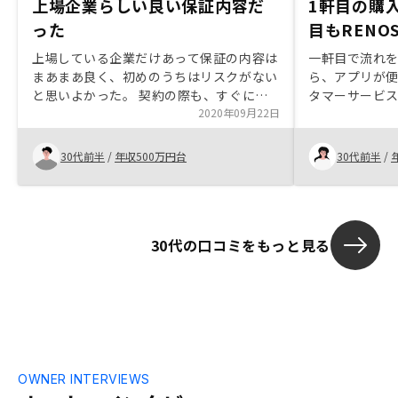
上場企業らしい良い保証内容だ
1軒目の購
った
目もRENO
上場している企業だけあって保証の内容は
一軒目で流れ
まあまあ良く、初めのうちはリスクがない
ら、アプリが
と思いよかった。 契約の際も、すぐに対
タマーサービ
応してくれた。物件は良いものばかりだと
2020年09月22日
らで二軒目も
思うが、その中で何がよりいいのか、担当
ーション、検
者がより調べて提案してほしい。 立地に
変えられるも
30代前半
/
年収500万円台
30代前半
/
ついて、メリット、デメリットをより的確
変よいです。
に伝えて欲しかった。 購入したマンショ
ーションなの
ンの付近に住んでる人から、雨の降ったあ
とはやはり運河の匂いが気になる等、あま
30代の口コミをもっと見る
りいい話を聞かない… AIだのみになって
いる気がする… 出口戦略について、より
多くの説明が欲しかったなと感じた。
OWNER INTERVIEWS