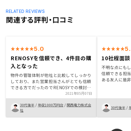
RELATED REVIEWS
関連する評判・口コミ
5.0
5
RENOSYを信頼でき、4件目の購
10社程面
入となった
不明な点にも
信頼できる担
物件の管理体制が他社と比較してしっかり
ある友人に是非
しており、また営業担当さんがとても信頼
しましたが、1
できる方でだったのでRENOSYでの検討を
にGAさんが好
決めました。それからずっとRENOSYで、
2021年05月07日
サ枠で株も購
今回の購入で４つ目となります。
援しています。
30代後半
/
年収1000万円台
/
関西電力株式会
30代後半
/
社