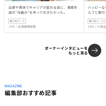
出産や育休でキャリアが変わる前に、資産形
ハッピーな
成の“仕組み”を作っておきたかった。
ルフと旅行
購入時データ
購入時データ
20代 / 金融機関勤務
50代 / 化
オーナーインタビューを
もっと見る
MAGAZINE
編集部おすすめ記事