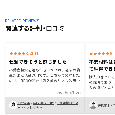
RELATED REVIEWS
関連する評判・口コミ
4.0
5
信頼できそうと感じました
不安材料は
て納得でき
不動産投資を始めたきっかけは、老後の資
金対策と現金運用です。こちらで契約した
購入のきっか
のは、RENOSYでは購入前のリスク説明含
の説明であり
め信頼できると感じたことと、購入後のサ
入の運びとなり
ポート体制もアプリ管理含め充実している
2022年06月12日
の説明もあっ
と感じているためです。管理会社への管理
りました。 他
費や修繕積立金も取りまとめて行っていた
30代前半
/
年収600万円台
/
三菱電機ロジス
選びましたが
30代前半
/
だけるとより管理がシンプルとなり良い気
ティクス株式会社
した。
がします。