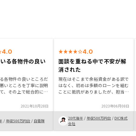
4.0
4.0
ている各物件の良い
面談を重ねる中で不安が解
消された
る各物件の良いところだ
現在はそこまで余裕資金がある訳で
悪いところを丁寧に説明
はなく、初めは多額のローンを組む
て、その上で総合的に良
ことに抵抗がありましたが、担当の
介してもらえた。
方に不動産投資のメリットやリスク
を丁寧に説明していただき、何回か
2021年10月28日
2023年06月08日
面談をしていく中でこちらの疑問点
に納得いくまで回答していただけて
20代後半
/
年収500万円台
/
DIC株式
半
/
年収500万円台
/
自衛隊
不安が解消されたので購入を決めま
会社
した。スピード感が速いので、物件