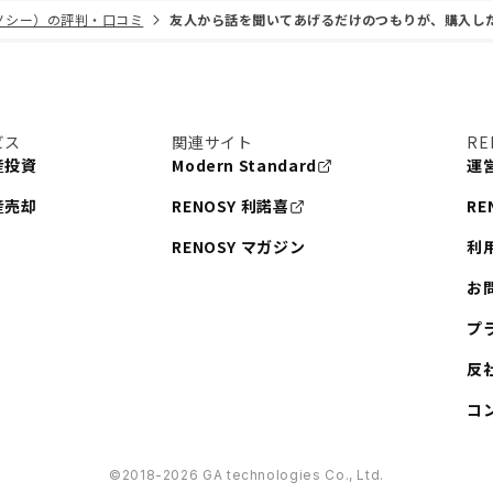
リノシー）の評判・口コミ
友人から話を聞いてあげるだけのつもりが、購入し
ビス
関連サイト
RE
産投資
Modern Standard
運
産売却
RENOSY 利諾喜
RE
RENOSY マガジン
利
お
プ
反
コ
©︎2018-2026 GA technologies Co., Ltd.