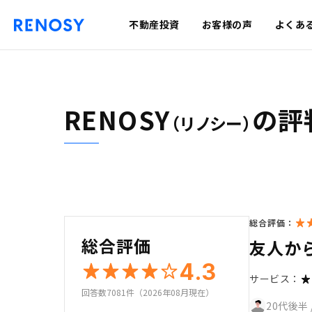
不動産投資
お客様の声
よくあ
RENOSY
の評
（リノシー）
総合評価：
総合評価
友人か
4.3
サービス：
回答数7081件（2026年08月現在）
20代後半