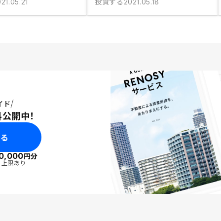
投資する
21.05.21
2021.05.18
イド
料公開中！
みる
0,000
円分
・上限あり