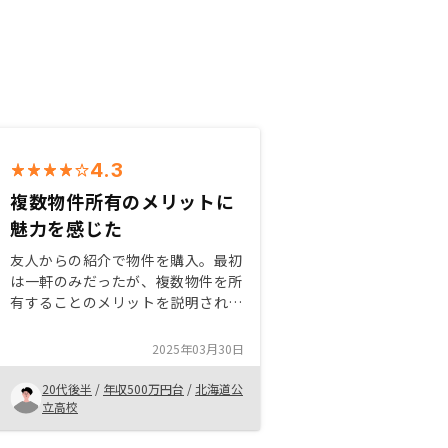
4.3
複数物件所有のメリットに
魅力を感じた
友人からの紹介で物件を購入。最初
は一軒のみだったが、複数物件を所
有することのメリットを説明され、
投資可能な金額から新物件を決め
た。 サポートが充実しており、安
2025年03月30日
心して物件の管理を委託することが
できている。書類手続きのフローの
20代後半
/
年収500万円台
/
北海道公
簡素化
立高校