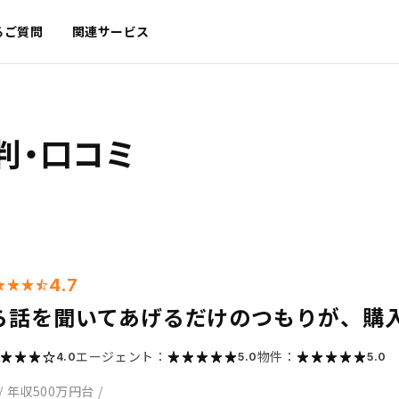
るご質問
関連サービス
判・口コミ
4.7
ら話を聞いてあげるだけのつもりが、購
エージェント：
物件：
4.0
5.0
5.0
/
年収500万円台
/