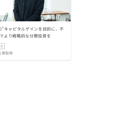
の”キャピタルゲインを目的に、不
でより戦略的な分散投資を
ータ
IT企業勤務