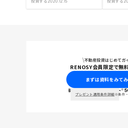
投資する
投資する
2020.12.15
20
不動産投資はじめてガ
RENOSY会員限定で無
まずは資料をみて
※
初回面談で
ポイント
5
PayPay
プレゼント適用条件詳細
※条件