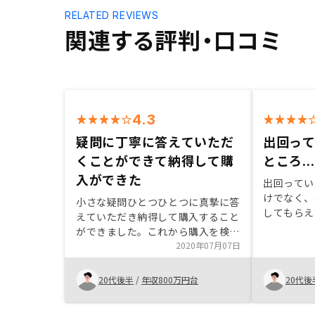
RELATED REVIEWS
関連する評判・口コミ
4.3
疑問に丁寧に答えていただ
出回っ
くことができて納得して購
ところ...
入ができた
出回ってい
けでなく、
小さな疑問ひとつひとつに真摯に答
してもらえ
えていただき納得して購入すること
い物件を紹
ができました。これから購入を検討
される方には、自分の不安に思うと
2020年07月07日
ころは全て質問していただくことを
お勧めします。それぞれの物件の良
20代後半
/
年収800万円台
20代後
い点が提案資料の中に記載されてい
ると購入の際の検討材料として非常