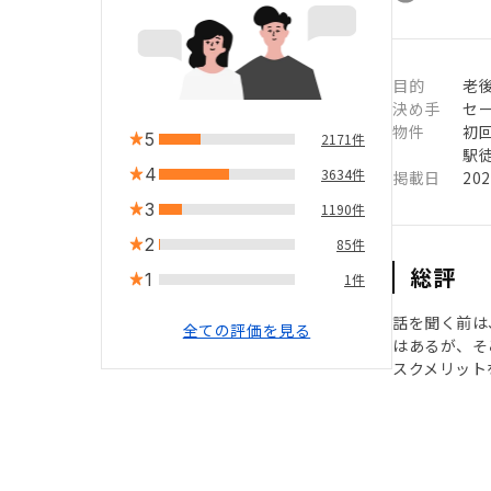
目的
老
決め手
セ
物件
初
5
2171件
駅徒
4
3634件
掲載日
20
3
1190件
2
85件
総評
1
1件
話を聞く前は
全ての評価を見る
はあるが、そ
スクメリット