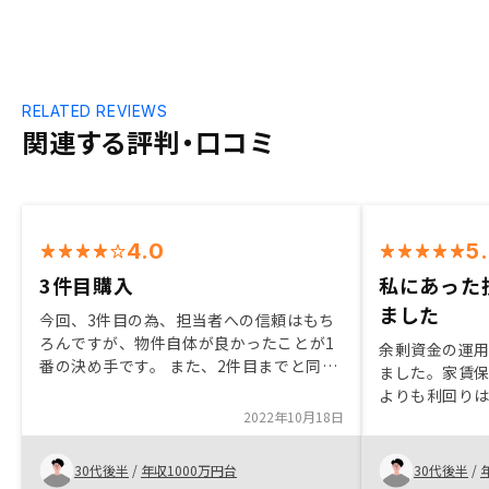
RELATED REVIEWS
関連する評判・口コミ
4.0
5
3件目購入
私にあった
ました
今回、3件目の為、担当者への信頼はもち
ろんですが、物件自体が良かったことが1
余剰資金の運
番の決め手です。 また、2件目までと同
ました。家賃
様、アプリで管理できる点、手続き時はも
よりも利回り
ちろん、購入後もサポート頂ける点、購入
2022年10月18日
得られると考え
につながっています。
ローンの有無
を聞いた上で
30代後半
/
年収1000万円台
30代後半
/
くれました。