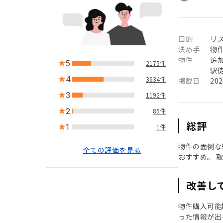
目的
リ
決め手
物
物件
追
5
2175件
駅徒
4
3634件
掲載日
20
3
1192件
2
85件
総評
1
1件
物件の面倒な
全ての評価を見る
おすすめ。 
改善し
物件購入可能
った情報が出