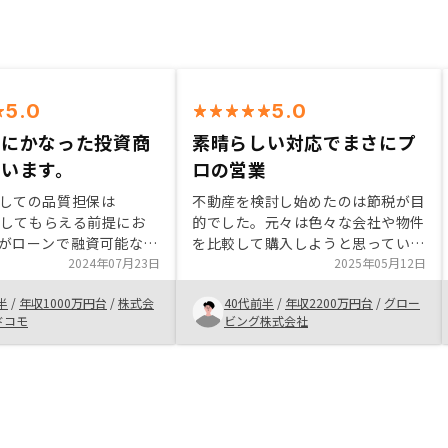
5.0
5.0
理にかなった投資商
素晴らしい対応でまさにプ
います。
ロの営業
しての品質担保は
不動産を検討し始めたのは節税が目
Y出してもらえる前提にお
的でした。元々は色々な会社や物件
がローンで融資可能な範
を比較して購入しようと思っていま
ば、特段購入しない理由
2024年07月23日
したが、RENOSYのご担当の方の対
2025年05月12日
えている。 ただ、購入
応スピードや丁寧さに感動し、その
半
/
年収1000万円台
/
株式会
40代前半
/
年収2200万円台
/
グロー
価格が普段の生活の中で
まま購入となりました。物件自体も
ドコモ
ビング株式会社
額ではないので、その辺
良いと思いますが、プロの営業パー
取り除けるような説明を
ソンの対応の素晴らしさを体感する
Y側から実施すると、もっと
ことができたのが最も良かったで
ていくシステムだと思い
す。