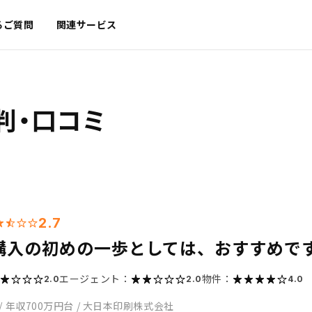
るご質問
関連サービス
判・口コミ
2.7
購入の初めの一歩としては、おすすめで
エージェント：
物件：
2.0
2.0
4.0
/
年収700万円台
/
大日本印刷株式会社