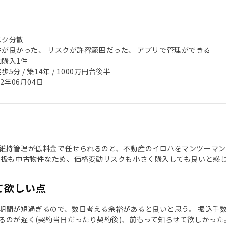
スク分散
件が良かった、 リスクが許容範囲だった、 アプリで管理ができる
加購入1件
歩5分 / 築14年 / 1000万円台後半
22年06月04日
維持管理が低料金で任せられるのと、不動産のイロハをマンツーマン
取扱も中古物件なため、価格変動リスクも小さく購入しても良いと感
て欲しい点
期間が短過ぎるので、数日考える余裕があると良いと思う。 振込手
るのが遅く(契約当日だったり契約後)、前もって知らせて欲しかった