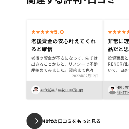
5.0
老後資金の安心叶えてくれ
非常に
ると確信
品だと思
老後の資金が不安になって、先ずは
投資商品と
出きることからと、リノシーで不動
RENOR
産始めてみました。契約まで色々と
いて、自身
説明してもらえてリスクも含めて理
2022年02月12日
囲内であれ
解できたので、早速契約までこぎつ
がないと考
40代前
けました。始めて半年以上経ちま
する物件の
40代前半
/
年収1100万円台
社NTT
す、賃貸も問題なく管理されてい
取り扱う金
て、これからも安心できそうです。
りの不安を
RENOS
世に広まっ
ます。
40代の口コミをもっと見る