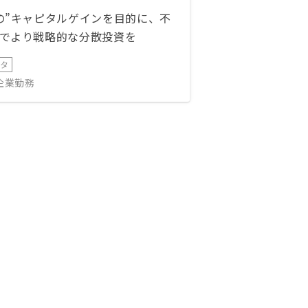
の”キャピタルゲインを目的に、不
でより戦略的な分散投資を
ータ
IT企業勤務