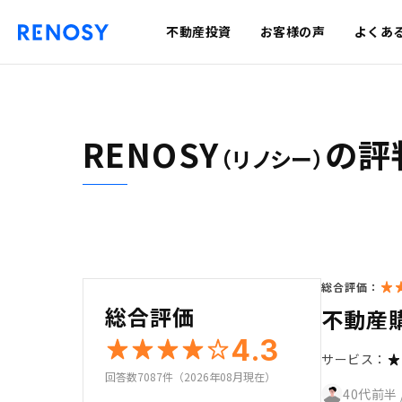
不動産投資
お客様の声
よくあ
RENOSY
の評
（リノシー）
総合評価：
総合評価
不動産
4.3
サービス：
回答数7087件（2026年08月現在）
40代前半