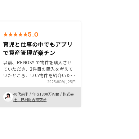
5.0
育児と仕事の中でもアプリ
で資産管理が楽チン
以前、RENOSY で物件を購入させ
ていただき、2件目の購入を考えて
いたところ、いい物件を紹介いただ
きました。 アプリで資産を管理で
2025年09月25日
きるため、仕事と育児の両立で時間
40代前半
/
年収1800万円台
/
株式会
のない中でも安心して資産形成でき
社 野村総合研究所
ます。助かっています。