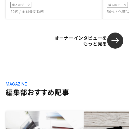
購入時データ
購入時データ
20代 / 金融機関勤務
50代 / 化
オーナーインタビューを
もっと見る
MAGAZINE
編集部おすすめ記事