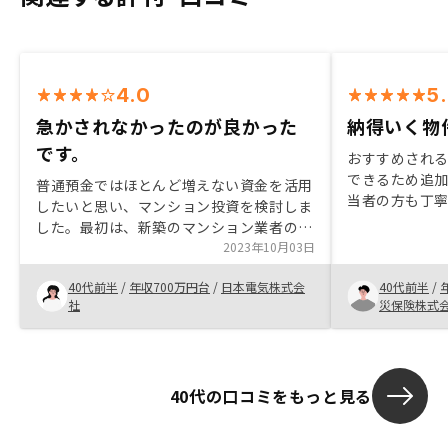
4.0
5
急かされなかったのが良かった
納得いく物
です。
おすすめされ
できるため追
普通預金ではほとんど増えない資金を活用
当者の方も丁
したいと思い、マンション投資を検討しま
ることもでき
した。最初は、新築のマンション業者のお
リやのサポー
話を聞いていましたが、いろいろ情報収集
2023年10月03日
にオススメで
をするうちに、状態の良い中古を望むよう
40代前半
/
年収700万円台
/
日本電気株式会
40代前半
/
になりました。 Renosyは、中古マンショ
社
災保険株式
ンの売り上げナンバーワンと言うことで、
良い物件が集まっていると思いました。ま
た、年齢等により、急かされることがある
のかなと思っていたのですが、そのような
40代の口コミをもっと見る
事は一切ありませんでした。