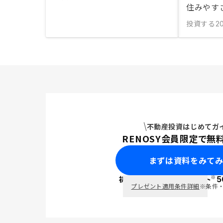
住みやす
投資する
20
不動産投資はじめてガ
RENOSY会員限定で無
まずは資料をみて
※
初回面談で
ポイント
5
PayPay
プレゼント適用条件詳細
※条件