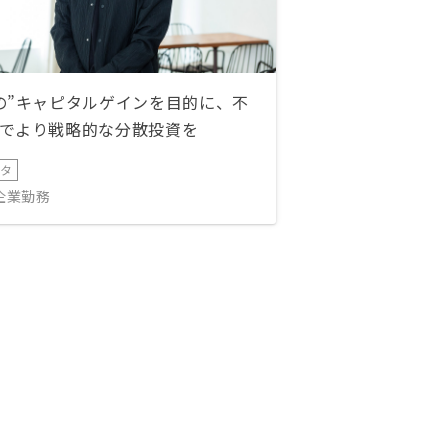
の”キャピタルゲインを目的に、不
でより戦略的な分散投資を
ータ
IT企業勤務