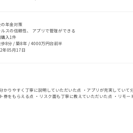
後の年金対策
ールスの信頼性、 アプリで管理ができる
回購入1件
歩8分 / 築8年 / 4000万円台前半
22年05月17日
分かりやすく丁寧に説明していただいた点 ・アプリが充実していて分
ト券をもらえる点 ・リスク面も丁寧に教えていただいた点 ・リモー