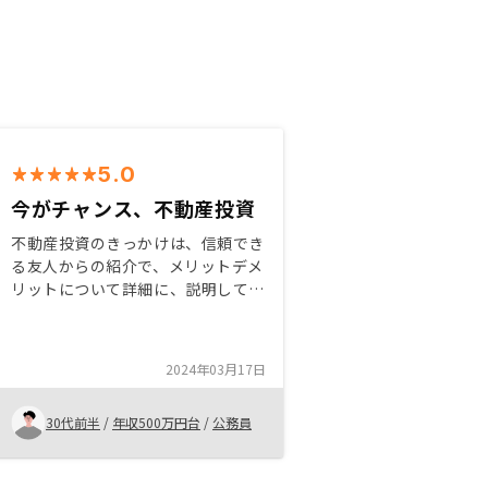
5.0
今がチャンス、不動産投資
不動産投資のきっかけは、信頼でき
る友人からの紹介で、メリットデメ
リットについて詳細に、説明してく
れたことで、購入のきっかけに至り
ました。リノシーさんからは7年前
に初めて購入し、今年で5件目とな
2024年03月17日
っています。貯金をするくらいなら
投資をするべきだと近年思うところ
30代前半
/
年収500万円台
/
公務員
で、皆様にも是非紹介したいのがリ
ノシーの不動産投資です。最初に購
入した物件が他管理会社が管理して