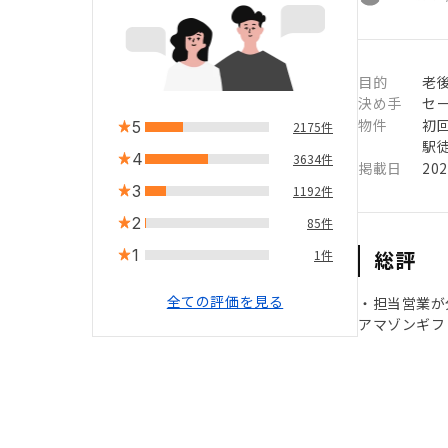
目的
老
決め手
セ
物件
初
5
2175件
駅徒
4
3634件
掲載日
20
3
1192件
2
85件
1
総評
1件
全ての評価を見る
・担当営業が
アマゾンギフ