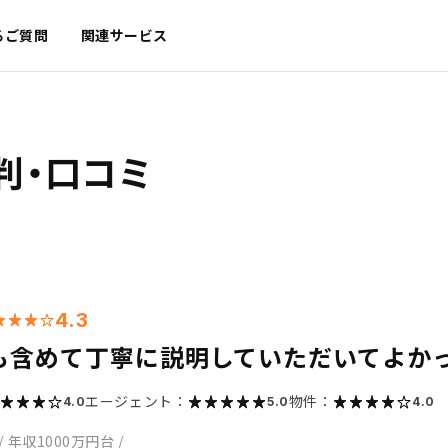
るご質問
関連サービス
判・口コミ
4.3
も含めて丁寧に説明していただいてよか
エージェント：
物件：
4.0
5.0
4.0
/
年収1000万円台
/