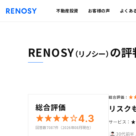
不動産投資
お客様の声
よくあ
RENOSY
の評
（リノシー）
総合評価：
総合評価
リスク
4.3
サービス：
回答数7087件（2026年08月現在）
30代前半