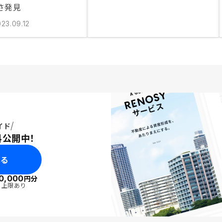
さ発見
23.09.12
イド
料公開中！
みる
0,000
円分
・上限あり