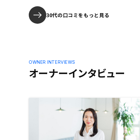
疑問に思っ
してくれま
30代の口コミをもっと見る
の方が根掘
顔が見えな
ありました
て、ヒアリ
り時間をと
す。30分
りました。
OWNER INTERVIEWS
オーナーインタビュー