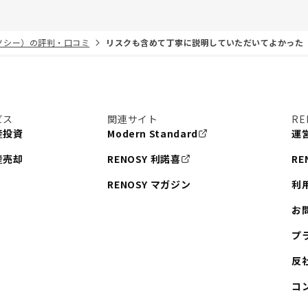
リノシー）の評判・口コミ
リスクも含めて丁寧に説明していただいてよかった
ビス
関連サイト
RE
産投資
Modern Standard
運
産売却
RENOSY 利諾喜
RE
RENOSY マガジン
利
お
プ
反
コ