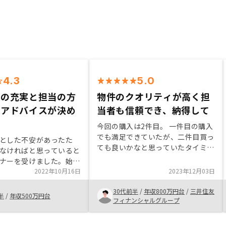
4.3
5.0
スの充実と担当の方
物件のクオリティが高く担
なアドバイスが決め
当者も信頼でき、納得して
今回の購入は2件目。 一件目の購入
でも満足できていたが、二件目買っ
とした不安があったた
ても良いかなと思っていたタイミン
なければと思っていると
グで連絡がもらえた。 リスクにつ
ナーを受けました。始め
いても丁寧に説明してもらったの
資のノウハウが知りたく
2022年10月16日
2023年12月03日
で、安心して購入に至ることができ
ころ、たまたま不動産投
た。
30代前半
/
年収800万円台
/
三井住友
したセミナーでした。不
半
/
年収500万円台
フィナンシャルグループ
ついて理解を深めていく
くなく、自分でも始めら
ました。担当の方は私が