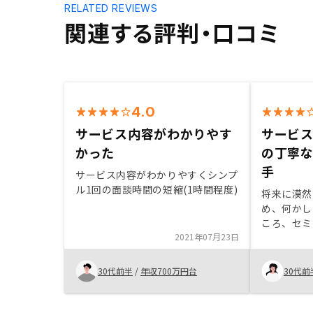
RELATED REVIEWS
関連する評判・口コミ
4.0
サービス内容がわかりやす
サービ
かった
の丁寧
手
サービス内容がわかりやすくシンプ
ル1回の面談時間の短縮(1時間程度)
将来に漠然
め、何かし
ころ、セミ
2021年07月23日
は色々な投
て受けたと
資を専門と
30代前半
/
年収700万円台
30代前
動産投資に
うちに難し
れると思い