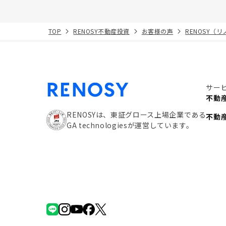
TOP
RENOSY不動産投資
お客様の声
RENOSY（
サー
不動
RENOSYは、東証グロース上場企業である
不動
GA technologiesが運営しています。