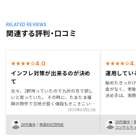
RELATED REVIEWS
関連する評判・口コミ
4.0
4
インフレ対策が出来るのが決め
運用してい
て
始めたきっか
金がなく、老
元々、2軒持っていたので九州の方で欲し
決め手は、実
いと思っていた。 その時に、たまたま福
ーで物件を購
岡の物件で立地が良く値段もそこそこいい
タル化されて
のがあったので購入した。 不動産はイン
2023年02月11日
てそれが購入
フラ対策になるし、老後対策にもなるので
少ないと感じ
20代後半
/
いいと思う。 契約から手続きまでスムー
20代後半
/
年収600万円台
コンサルテ
ズだったので満足です。特になし