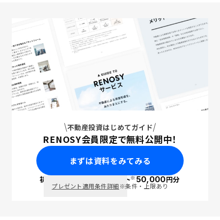
不動産投資はじめてガイド
RENOSY会員限定で無料公開中！
まずは資料をみてみる
※
初回面談で
ポイント
50,000
円分
PayPay
プレゼント適用条件詳細
※条件・上限あり