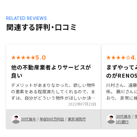
RELATED REVIEWS
関連する評判・口コミ
5.0
4
他の不動産業者よりサービスが
まずやって
良い
のがRENO
デメリットがあまりなかった、欲しい物件
川村さん、遠
の要素をある程度満たしてくれるので、ま
係。 藤川さん
ずは、自分がどういう物件がほしいか決め
おり、 非常に
ればニーズに合ったものを、紹介してくれ
2022年07月23日
してとても信頼
る 今後も購入ニーズに合うものがあれ
飯田さんの迅
30代後半
/
ば、購入しようと思っています出口までフ
投資の多様化
30代後半
/
年収800万円台
/
東京消防庁
UFJ銀行
ォローしてくれるか不安なので、制度とし
与信活用等で
てなにか欲しい
た。 アプリの
投資は面倒な