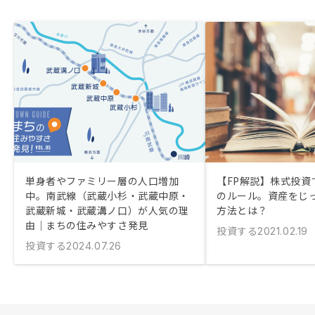
単身者やファミリー層の人口増加
【FP解説】株式投資
中。南武線（武蔵小杉・武蔵中原・
のルール。資産をじ
武蔵新城・武蔵溝ノ口）が人気の理
方法とは？
由｜まちの住みやすさ発見
投資する
2021.02.19
投資する
2024.07.26