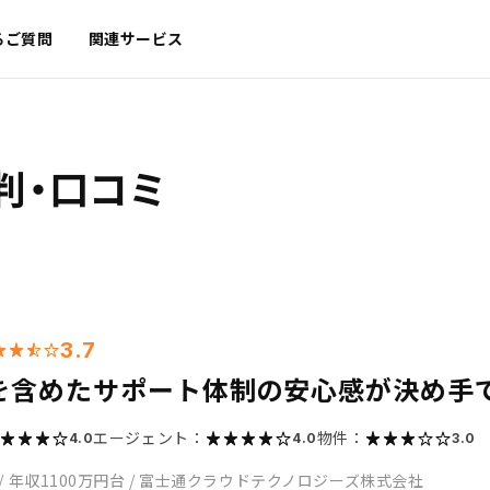
るご質問
関連サービス
判・口コミ
3.7
を含めたサポート体制の安心感が決め手
エージェント：
物件：
4.0
4.0
3.0
/
年収1100万円台
/
富士通クラウドテクノロジーズ株式会社