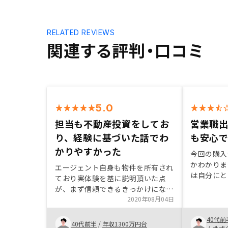
RELATED REVIEWS
関連する評判・口コミ
5.0
担当も不動産投資をしてお
営業職
り、経験に基づいた話でわ
も安心
かりやすかった
今回の購入
かわかりま
エージェント自身も物件を所有され
は自分にと
ており実体験を基に説明頂いた点
になったと
が、まず信頼できるきっかけになり
は誠実で、
ました。家族の了解を取るまでの個
2020年08月04日
心できまし
人的な事情にも理解を頂き、粘り強
ムに自信を
40代前
く物件を紹介いただいた点もとても
40代前半
/
年収1300万円台