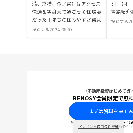
満、京橋、森ノ宮）はアクセス
5冊【オ
快適＆等身大で過ごせる住環境
書籍紹介
だった｜まちの住みやすさ発見
投資する
2
投資する
2024.05.10
不動産投資はじめてガ
RENOSY会員限定で無
まずは資料をみて
※
初回面談で
ポイント
5
PayPay
プレゼント適用条件詳細
※条件