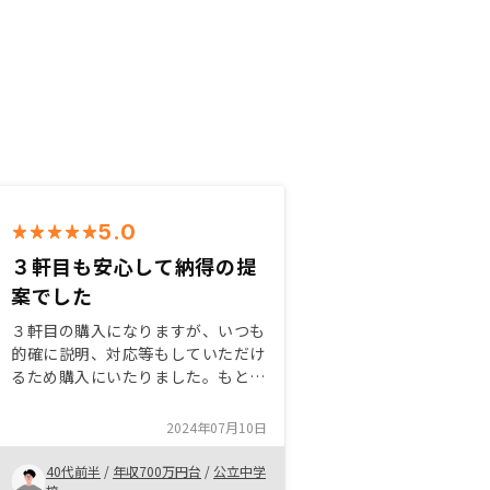
5.0
３軒目も安心して納得の提
案でした
３軒目の購入になりますが、いつも
的確に説明、対応等もしていただけ
るため購入にいたりました。もとも
と、3軒目までの購入を考えていた
ため、他の物件と地域等もずらして
2024年07月10日
提案していただき、物件も十分まん
ぞくできるものでした。
40代前半
/
年収700万円台
/
公立中学