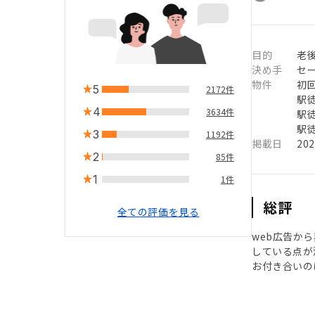
目的
老
決め手
セ
物件
初
5
2172件
駅徒
4
3634件
駅徒
駅徒
3
1192件
掲載日
20
2
85件
1
1件
総評
全ての評価を見る
web広告か
している点が
お付き合いの