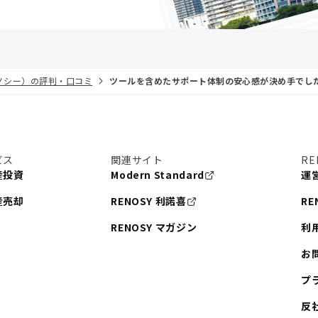
リノシー）の評判・口コミ
ツールを含めたサポート体制の安心感が決め手でし
ビス
関連サイト
RE
産投資
Modern Standard
運
産売却
RENOSY 利諾喜
RE
RENOSY マガジン
利
お
プ
反