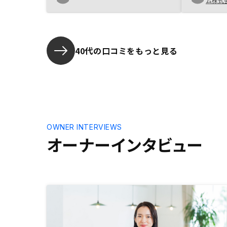
っ張られた
ム株式
満足しています。ビデオ会議やチャ
を増やして
ットでの問い合わせ対応など、対面
もいい物件
に取って代わるオプション提示があ
ただきたい
ると望ましいです。
ーションと
40代の口コミをもっと見る
っと知れた
現地も見に
思います。
のノウハウ
降はもっと
OWNER INTERVIEWS
オーナーインタビュー