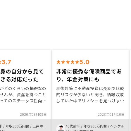
3.7
5.0
出身の自分から見て
非常に優秀な保険商品であ
できる対応だった
り、年金対策にも
がどのくらいの損得なの
老後対策に不動産投資は長期で比較
せんが、資産を持つこと
的リスクが少ないと聞き、情報収取
ってのステータス性向上
していた中でリノシーを見つけまし
思います。 ご担当の方
た。よく、節税しませんか？という
営業出身の私としても安
謳い文句で不動産投資を勧めてくる
2020年08月09日
2023年01月10日
た。とても自社のシステ
営業電話を受けていたのですがイマ
持っておられ、それに引
イチ信用できず…。しつこい勧誘が
半
/
年収800万円台
/
三井ホー
40代前半
/
年収800万円台
/
ヘンケル