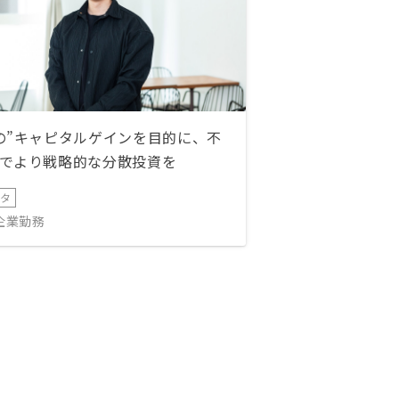
の”キャピタルゲインを目的に、不
でより戦略的な分散投資を
ータ
IT企業勤務