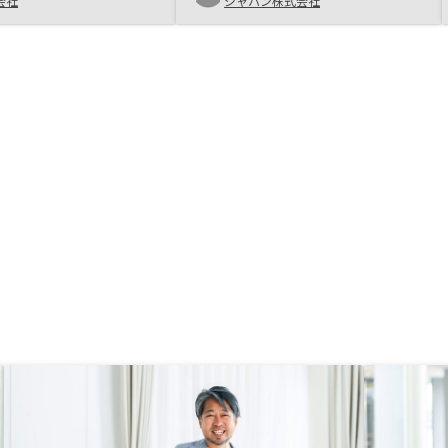
感じです。今後も、資産
なさそうで、口コミもいいこちらで
会社
ジャパン株式会社
いく所存ですので、とて
お話を聞いてみることにしました。
がありましたらご紹介い
担当の方もしっかり勉強されている
です。紹介物件のバリエ
と思いました。面談ではいろいろ疑
、物件詳細が契約前にも
問に思っていたことや、不動産投資
らいいな、と思います。
だけでなく幅広い質問にも丁寧に答
行った上で契約したいと
えていただきました。その中で、保
でも、その辺は今回御社
険としての側面があると納得でき、
を信頼しました。次回以
それが自分にとっては契約の大きな
慎重にしたいです。
後押しになりました。 管理に関し
てはプランにもよりますが、想像以
上にしっかりとリスク管理がされて
おり、よく聞く空室リスクや、また
それ以外に様々な不意の支出がある
のでは？という点にも対応されてい
るというのは大きな安心ポイントで
した。 会社としてどんどん成長し
ていることにも納得しましたし、管
理プランに関してもまだ進化してい
くんだろうなと思います。管理プラ
ンが表になっているものより少し入
り組んでいたので、そこがすっきり