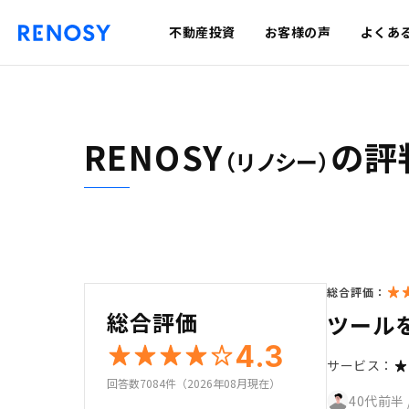
不動産投資
お客様の声
よくあ
RENOSY
の評
（リノシー）
総合評価：
総合評価
ツール
4.3
サービス：
回答数7084件（2026年08月現在）
40代前半