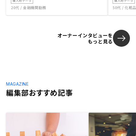
購入時データ
購入時データ
20代 / 金融機関勤務
50代 / 化
オーナーインタビューを
もっと見る
MAGAZINE
編集部おすすめ記事