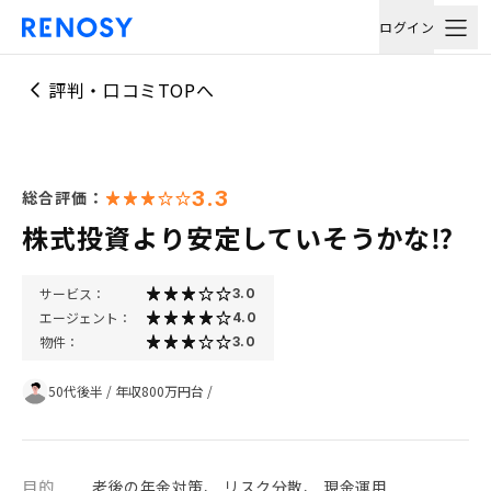
ログイン
評判・口コミTOPへ
3.3
総合評価：
株式投資より安定していそうかな⁉︎
サービス：
3.0
エージェント：
4.0
物件：
3.0
50代後半
/
年収800万円台
/
目的
老後の年金対策、 リスク分散、 現金運用