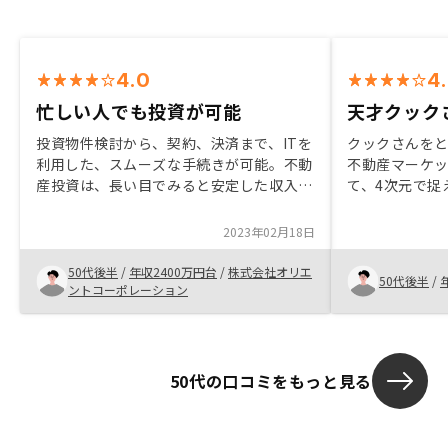
4.0
4
忙しい人でも投資が可能
天才クック
投資物件検討から、契約、決済まで、ITを
クックさんを
利用した、スムーズな手続きが可能。不動
不動産マーケ
産投資は、長い目でみると安定した収入が
て、4次元で捉
得られる。事業としては、副業で出来る容
でいるところ
易さがある。事業関連の経費控除が可能な
んはじめ、他
2023年02月18日
点は、会社員にとっては、魅力。
応ですし、フ
たいです。最
50代後半
/
年収2400万円台
/
株式会社オリエ
50代後半
/
います。恐ら
ントコーポレーション
いますが、複
には不可欠で
で、確定申告
50代の口コミをもっと見る