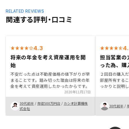
RELATED REVIEWS
関連する評判・口コミ
4.3
4
将来の年金を考え資産運用を開
担当営業の
始
った為、購
不安だった点は不動産価格の値下がりが早
２回目の購入
まることです。踏み切った理由は将来の年
部屋所有する
金を考えて資産運用したかったからです。
っかりと説明
2020年11月17日
自分自身の許
た。契約時の
30代前半
/
年収500万円台
/
カシオ計算機株
してくれた。
30代前半
/
式会社
来る方だった