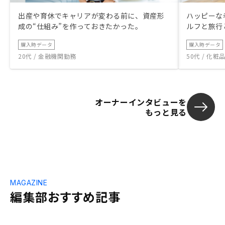
出産や育休でキャリアが変わる前に、資産形
ハッピーな
成の“仕組み”を作っておきたかった。
ルフと旅行
購入時データ
購入時データ
20代 / 金融機関勤務
50代 / 化
オーナーインタビューを
もっと見る
MAGAZINE
編集部おすすめ記事