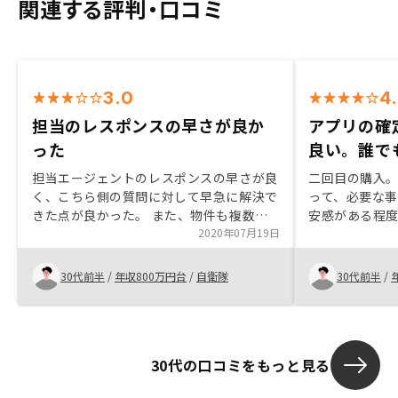
関連する評判・口コミ
3.0
4
担当のレスポンスの早さが良か
アプリの確
った
良い。誰で
担当エージェントのレスポンスの早さが良
二回目の購入
く、こちら側の質問に対して早急に解決で
って、必要な
きた点が良かった。 また、物件も複数検
安感がある程
討することができ、様々な視点から選ぶ事
2020年07月19日
勤務の可能性
ができた。担当が２人いたが、情報共有が
グで購入すべ
なされていない事が多々あったため、共有
の繁忙期の隙
30代前半
/
年収800万円台
/
自衛隊
30代前半
/
できる仕組みをつくるべきだと思います。
ので、生活に
了をできた。
言われると、
較しようがな
30代の口コミをもっと見る
いるところが
た方が良い。 