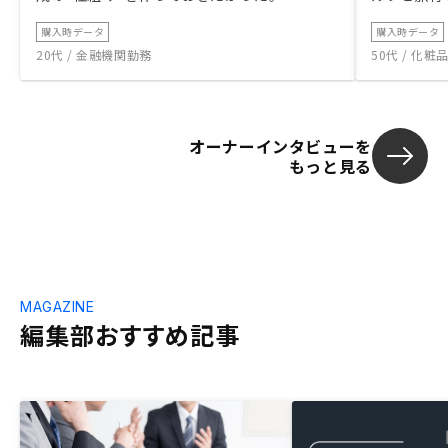
購入時データ
購入時データ
20代 / 金融機関勤務
50代 / 化
オーナーインタビューを
もっと見る
MAGAZINE
編集部おすすめ記事