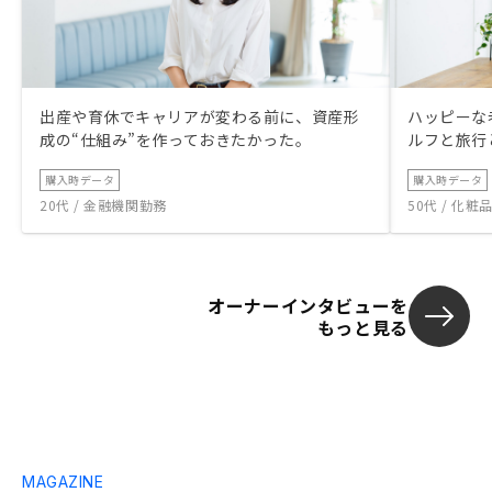
出産や育休でキャリアが変わる前に、資産形
ハッピーな
成の“仕組み”を作っておきたかった。
ルフと旅行
購入時データ
購入時データ
20代 / 金融機関勤務
50代 / 化
オーナーインタビューを
もっと見る
MAGAZINE