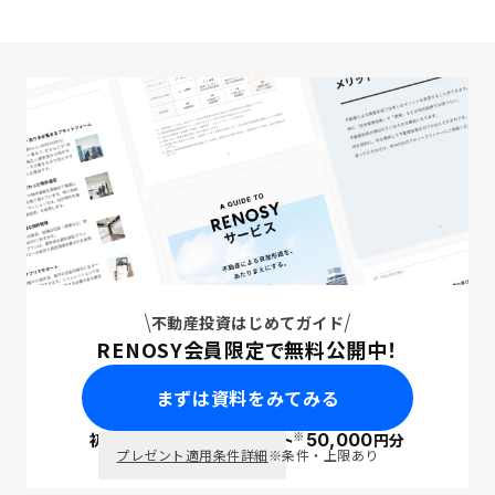
不動産投資はじめてガイド
RENOSY会員限定で無料公開中！
まずは資料をみてみる
※
初回面談で
ポイント
50,000
円分
PayPay
プレゼント適用条件詳細
※条件・上限あり