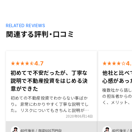
RELATED REVIEWS
関連する評判・口コミ
4.7
4
初めてで不安だったが、丁寧な
他社と比べ
説明で不動産投資をはじめる決
心感があっ
意ができた
複数社から話し
の担当者から
初めての不動産投資でわからない事ばか
く、メリット
り。 非常にわかりやすく丁寧な説明でし
物件に対する
た。 リスクについてもきちんと説明があ
ました。
り、こちらの質問ひとつひとつに丁寧に答
2020年06月14日
えてくださり、初心者の自分でも不動産投
資とは？が理解しやすい内容でした。他社
40代後半
/
年収600万円台
40代後半
/