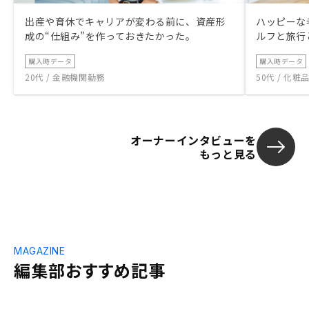
出産や育休でキャリアが変わる前に、資産形
ハッピーな
成の“仕組み”を作っておきたかった。
ルフと旅行
購入時データ
購入時データ
20代 / 金融機関勤務
50代 / 化
オーナーインタビューを
もっと見る
MAGAZINE
編集部おすすめ記事