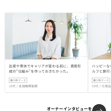
出産や育休でキャリアが変わる前に、資産形
ハッピーな
成の“仕組み”を作っておきたかった。
ルフと旅行
購入時データ
購入時データ
20代 / 金融機関勤務
50代 / 化
オーナーインタビューを