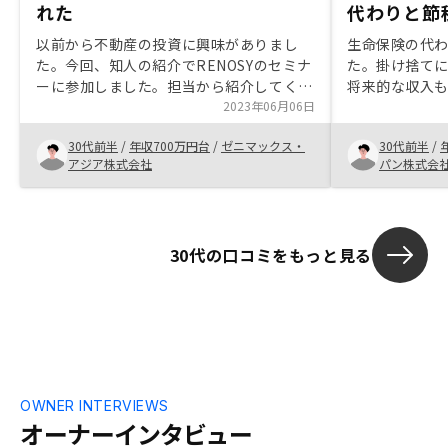
れた
代わりと節
以前から不動産の投資に興味がありまし
生命保険の代
た。今回、知人の紹介でRENOSYのセミナ
た。掛け捨て
ーに参加しました。担当から紹介してくれ
将来的な収入
た物件で興味があるものがあり、質問に対
2023年06月06日
を感じました。
しても担当が親切に確認してくれましたの
り、リスクも
30代前半
/
年収700万円台
/
ゼニマックス・
30代前半
/
で、そこが安心で購入に至りました。
件を一気に購
アジア株式会社
パン株式会
30代の口コミをもっと見る
OWNER INTERVIEWS
オーナーインタビュー