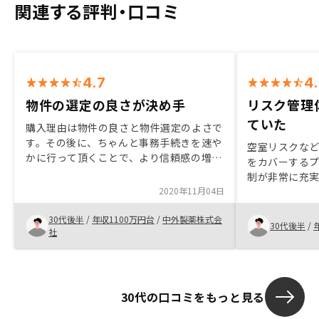
関連する評判・口コミ
4.7
4
物件の選定の良さが決め手
リスク管理
ていた
購入理由は物件の良さと物件選定のよさで
す。その後に、ちゃんと事務手続きを速や
空室リスクな
かに行って頂くことで、より信頼感の増す
をカバーする
手続きになるのではと感じました。ちゃん
制が非常に充
と事務手続きを速やかに行って頂くこと
2020年11月04日
で、より信頼感の増す手続きになるのでは
と感じました。
30代後半
/
年収1100万円台
/
中外製薬株式会
30代後半
/
社
30代の口コミをもっと見る