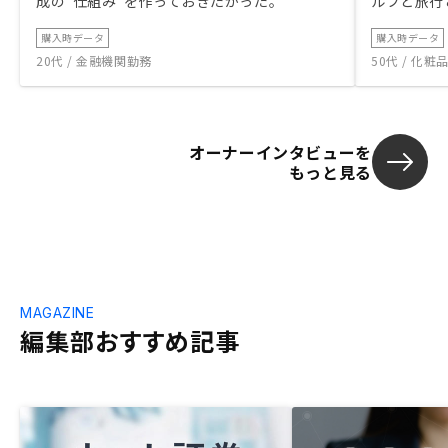
成の“仕組み”を作っておきたかった。
ルフと旅行
購入時データ
購入時データ
20代 / 金融機関勤務
50代 / 化
オーナーインタビューを
もっと見る
MAGAZINE
編集部おすすめ記事