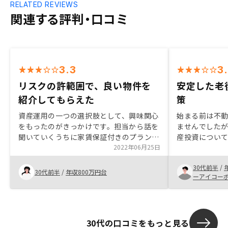
RELATED REVIEWS
関連する評判・口コミ
3.3
3
リスクの許範囲で、良い物件を
安定した老
紹介してもらえた
策
資産運用の一つの選択肢として、興味関心
始まる前は不
をもったのがきっかけです。担当から話を
ませんでした
聞いていくうちに家賃保証付きのプランな
産投資につい
どがあり、想像してたよりもリスクを抑え
2022年06月25日
た投資である
ることができることが分かり、購入に至っ
題やインフレ
30代前半
/
た。リノシーはアプリで管理できるのがメ
が、目的にぴ
30代前半
/
年収800万円台
ーアイコー
リットだと思います。申し込みから契約ま
した。さらに
での手続きで、レスポンスが遅かったり、
サポートがし
銀行面談の日程連絡が遅かったり、用意す
スムーズに準
る書類が担当から聞いたことと違うなど困
います。アプ
30代の口コミをもっと見る
ることがあった。申し込み後についても、
や確定申告の