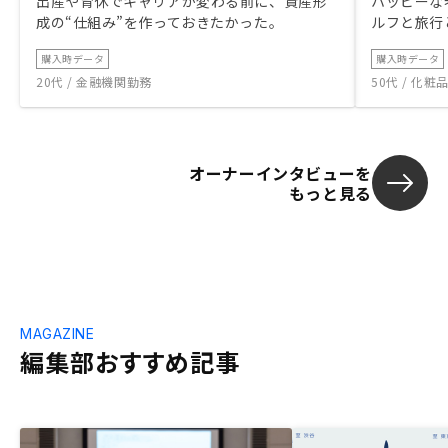
出産や育休でキャリアが変わる前に、資産形
ハッピーな
成の“仕組み”を作っておきたかった。
ルフと旅行
購入時データ
購入時データ
20代 / 金融機関勤務
50代 / 化
オーナーインタビューを
もっと見る
MAGAZINE
編集部おすすめ記事