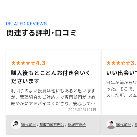
RELATED REVIEWS
関連する評判・口コミ
4.3
3
購入後もとことんお付き合いく
いい出会い
ださいます
何年か前から
った。そこで
利回りのよい投資は他にもあると思います
スした所、ス
が、管理組合のご対応まで専門部門がきめ
ったが無事契
細やかにアドバイスくださり、安心してオ
今後の人生に
ーナーとして関わることができます。 空
2023年05月21日
し、知り合い
室や設備の故障などに不安なく投資が続け
もっとデジタ
られるのもポイントです。 ほぼ確定され
50代前半
/
年収700万円台
/
稲城市役所
50代前半
/
る利回りにスペシャルなアドバイザーがず
っとついてくるサービスが他にあるでしょ