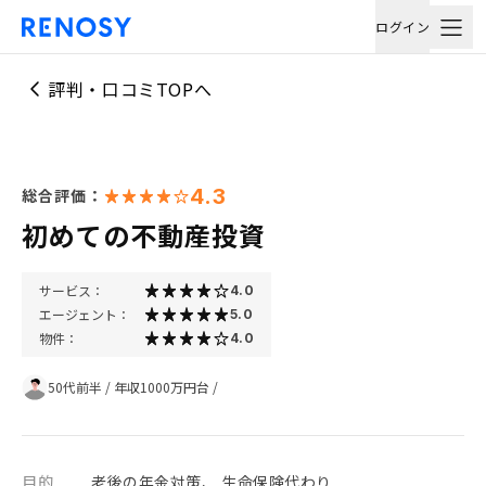
ログイン
評判・口コミTOPへ
4.3
総合評価：
初めての不動産投資
サービス：
4.0
エージェント：
5.0
物件：
4.0
50代前半
/
年収1000万円台
/
目的
老後の年金対策、 生命保険代わり