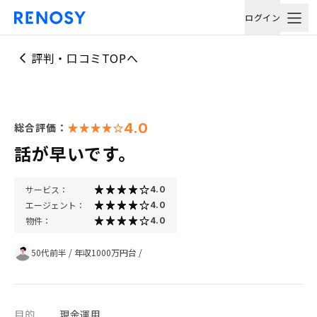
ログイン
評判・口コミTOPへ
4.0
総合評価：
話が早いです。
サービス：
4.0
エージェント：
4.0
物件：
4.0
50代前半
/
年収1000万円台
/
目的
現金運用