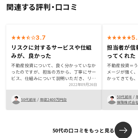
関連する評判・口コミ
3.7
5
リスクに対するサービスや仕組
担当者が信
みが、良かった
ってくれた
不動産投資について、良く分かっていなか
不動産投資＝
ったのですが、担当の方から、丁寧にサー
メージが強く
ビス、仕組みについて説明いただき、リス
かってきても
クについて許容出来ると感じ、不動産投資
2022年09月26日
た。でも、NI
を始めてみようと思いました。 ありがと
て、自分も今
50代前半
/
うございます。思っていたより、手続きの
一つとして不
50代前半
/
年収2400万円台
保険株式会
時間が長く、短くなれば、と思いました。
上してきた。
の話を聞き、
説得までには
なっているとこ
50代の口コミをもっと見る
担当者は爽や
てくれて、非