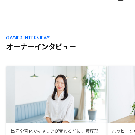
す気になった
て、担当者に
り具体的に進み
ーマンという
ーンを利用で
認められてい
OWNER INTERVIEWS
を利用しない手
オーナーインタビュー
で、自分に万
生活は安泰だ
も活用してロ
上回るように
と思う。 空室
あった。私は
サプリース案
間は短いとの
方が合う人も
出産や育休でキャリアが変わる前に、資産形
ハッピーな