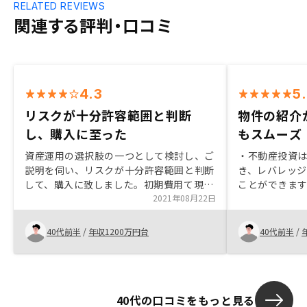
RELATED REVIEWS
関連する評判・口コミ
4.3
5
リスクが十分許容範囲と判断
物件の紹介
し、購入に至った
もスムーズ
資産運用の選択肢の一つとして検討し、ご
・不動産投資
説明を伺い、リスクが十分許容範囲と判断
き、レバレッ
して、購入に致しました。初期費用て現金
ことができま
支出を少なくしたいので、ローン組込割合
2021年08月22日
で、始めやすい
を増やして欲しい。
適格性の高い物
他より良いと
40代前半
/
年収1200万円台
40代前半
/
より、選別さ
す。 ・REN
ステマティッ
がかなり軽減
40代の口コミをもっと見る
よく聞かれる