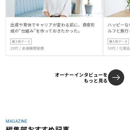
出産や育休でキャリアが変わる前に、資産形
ハッピーな
成の“仕組み”を作っておきたかった。
ルフと旅行
購入時データ
購入時データ
20代 / 金融機関勤務
50代 / 化
オーナーインタビューを
もっと見る
MAGAZINE
編集部おすすめ記事