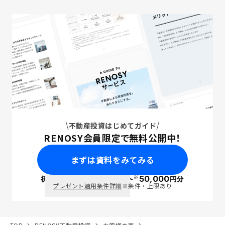
不動産投資はじめてガイド
RENOSY会員限定で無料公開中！
まずは資料をみてみる
※
初回面談で
ポイント
50,000
円分
PayPay
プレゼント適用条件詳細
※条件・上限あり