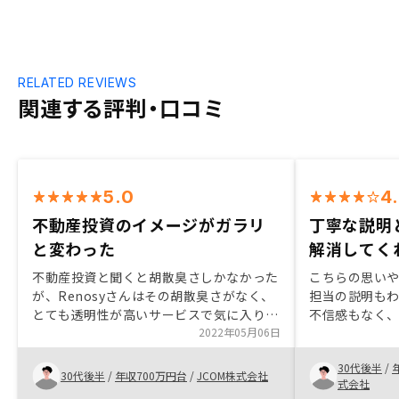
RELATED REVIEWS
関連する評判・口コミ
5.0
4
不動産投資のイメージがガラリ
丁寧な説明
と変わった
解消してく
不動産投資と聞くと胡散臭さしかなかった
こちらの思い
が、Renosyさんはその胡散臭さがなく、
担当の説明も
とても透明性が高いサービスで気に入りま
不信感もなく
した。また、不動産投資するなら自分が住
2022年05月06日
つかなった。 
みたいと思える物件を選びたいと考えてい
これまでの信
30代後半
/
ますが、どれも質が高く、住みたいと思え
ば、やって良
30代後半
/
年収700万円台
/
JCOM株式会社
式会社
る物件ばかりで満足度が高いです。アプリ