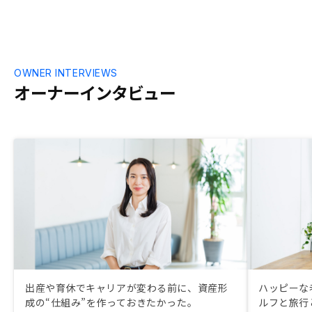
もしれませんが、今のとこITだけで済ませ
るには程遠いと感じましたので、しばらく
は営業のレベルアップが必要かと思いま
す。
OWNER INTERVIEWS
オーナーインタビュー
出産や育休でキャリアが変わる前に、資産形
ハッピーな
成の“仕組み”を作っておきたかった。
ルフと旅行