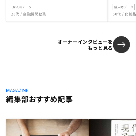
購入時データ
購入時データ
20代 / 金融機関勤務
50代 / 化
オーナーインタビューを
もっと見る
MAGAZINE
編集部おすすめ記事