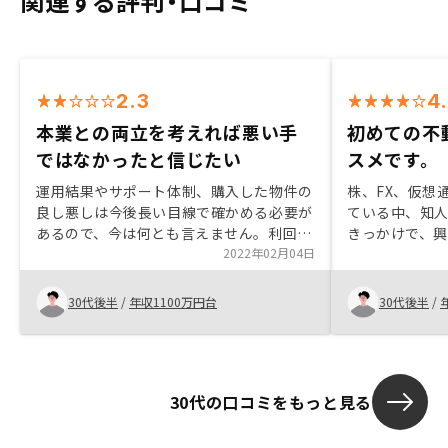
関連する評判・口コミ
2.3
4
本業との両立を考えれば悪い手
初めての不
ではなかったと信じたい
スメです。
運用結果やサポート体制、購入した物件の
株、FX、仮想
良し悪しは今後長い目線で確かめる必要が
ている中、知人
あるので、今は何とも言えません。利回り
きっかけで、
が高いとは言えないが、本業との両立を考
2022年02月04日
の数社を比べ
えると、ここまで管理をお任せ出来るので
会社ならでは
あれば、メリットがあると判断しました。
担当者の対応
30代後半
/
年収1100万円台
30代後半
/
賃貸経営に関する運営、リスクケアやサポ
各角度で見てみ
ートについて、自社グループ内で上手く回
よく、購入し
しており、リーズナブルかつスピーディに
で、購入を決
対応してくれることを期待します。営業担
30代の口コミをもっと見る
当のレベルは高いとは思えません。今後、
業務プロセスをさらにITに振っていくので
あれば、レベルアップは後回しになるのか