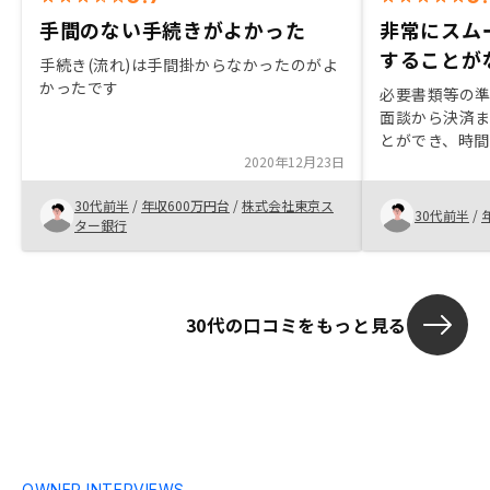
手間のない手続きがよかった
非常にスム
することが
手続き(流れ)は手間掛からなかったのがよ
かったです
必要書類等の
面談から決済
とができ、時
2020年12月23日
良かった。特
30代前半
/
年収600万円台
/
株式会社東京ス
30代前半
/
ター銀行
30代の口コミをもっと見る
OWNER INTERVIEWS