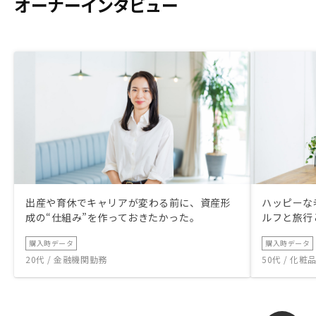
オーナーインタビュー
出産や育休でキャリアが変わる前に、資産形
ハッピーな
成の“仕組み”を作っておきたかった。
ルフと旅行
購入時データ
購入時データ
20代 / 金融機関勤務
50代 / 化