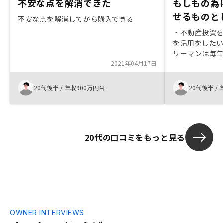
不安な点を解消できた
もしもの為
せるものと
不安な点を解消してから購入できる
・不動産投資
を活用をしたい
リーマンは毎
2021年04月17日
分何か運用関係
は保険と確定拠
と投資信託。3
20代後半
/
年収900万円台
20代後半
/
動いていた。
避けたかった。
で購入を考え
た時に、奥さ
20代の口コミをもっと見る
ての側面があ
じた。
OWNER INTERVIEWS