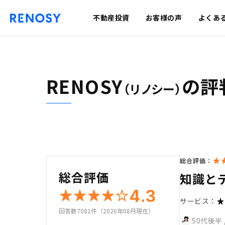
不動産投資
お客様の声
よくあ
RENOSY
の評
（リノシー）
総合評価：
総合評価
知識と
4.3
サービス：
回答数7081件（2026年08月現在）
50代後半