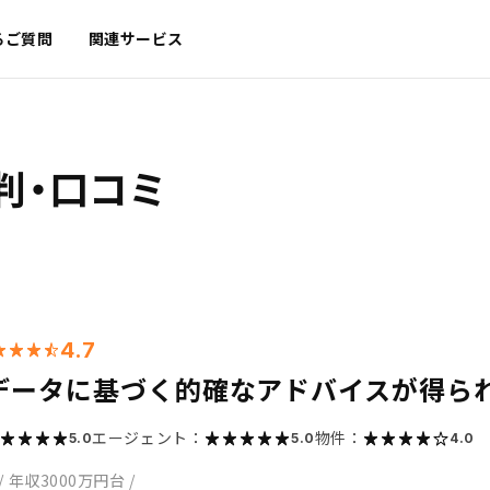
るご質問
関連サービス
判・口コミ
4.7
データに基づく的確なアドバイスが得ら
エージェント：
物件：
5.0
5.0
4.0
/
年収3000万円台
/