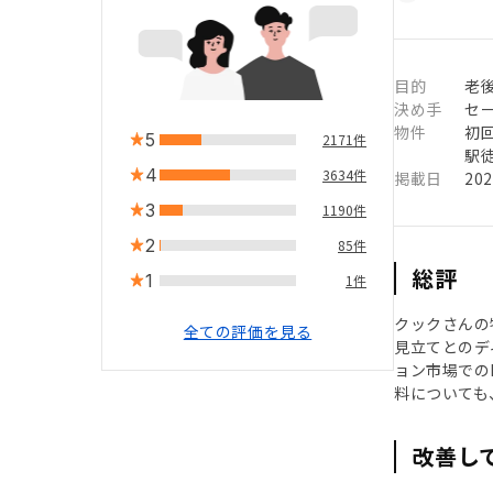
目的
老
決め手
セ
物件
初
5
2171件
駅徒
4
3634件
掲載日
20
3
1190件
2
85件
総評
1
1件
クックさんの
全ての評価を見る
見立てとのデ
ョン市場での
料についても
改善し