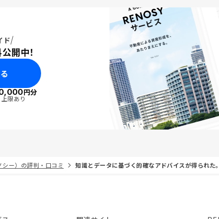
イド
料公開中！
みる
0,000
円分
・上限あり
リノシー）の評判・口コミ
知識とデータに基づく的確なアドバイスが得られた