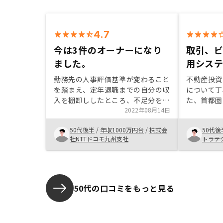
4.7
今は3件のオーナーになり
取引、
ました。
用シス
勤務先の人事評価基準が変わること
不動産投資
を踏まえ、定年退職までの自分の収
について丁
入を棚卸ししたところ、不足分をど
た、首都圏
のように補填するかか不動産投資を
2022年08月14日
営業担当者
始めたきっかけです。 RENOSYは
約までの流
50代後半
/
年収1000万円台
/
株式会
50代後
不動産投資のメリットデメリットを
購入物件の
社NTTドコモ九州支社
トラテ
わかりやすく説明していたことと営
がアプリで
ング株
業担当者に不明点を質問した際にリ
た。
スク回避も含めて説明していただい
たこと、あとはオプションで家賃収
入保障制度があったのが購入を決め
50代の口コミをもっと見る
た理由となります。初年度は2件で
スタートして様子見をしましたが2
年目に3件目を購入し、リスク分散