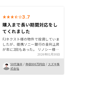
3.7
購入まで長い期間対応をし
てくれました
FJネクスト様の物件で投資していま
したが、提携ソニー銀行の金利上昇
が年に2回もあった。 リノシー様の
物件投資の銀行は5年縛りがある
2026年01月30日
為、5年間は安心して居られそう。
50代後半
/
年収800万円台
/
スズキ株
加えて、都内中心部に近い物件の
式会社
為、売却もしやすそうである。