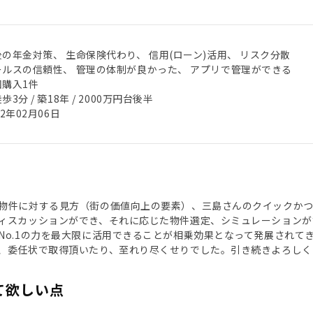
後の年金対策、 生命保険代わり、 信用(ローン)活用、 リスク分散
ールスの信頼性、 管理の体制が良かった、 アプリで管理ができる
回購入1件
歩3分 / 築18年 / 2000万円台後半
22年02月06日
物件に対する見方（街の価値向上の要素）、三島さんのクイックかつ
ィスカッションができ、それに応じた物件選定、シミュレーションが
No.1の力を最大限に活用できることが相乗効果となって発展されて
、委任状で取得頂いたり、至れり尽くせりでした。引き続きよろしく
て欲しい点