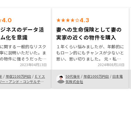
4.0
4.3
ビジネスのデータ活
妻への生命保険として妻の
テム化を意識
実家の近くの物件を購入
に関する一般的なリスク
１年くらい悩みましたが、年齢的に
寧に説明いただいた。ま
もローン的にもチャンスが少ないと
の物件に強そうだった。
思い、思い切りました。 元・私の
のタイムリーな対応、契
2023年04月13日
実家に家を建て直して住んでおり、
2024年08月10日
れがスムーズであった。
ローンもありますが、先祖からの土
半
/
年収2100万円台
/
ＥＹス
50代後半
/
年収1000万円台
/
日本電
キャッシュ・フローなど
地なので実家を後代まで残しておき
ジー・アンド・コンサルティ
気株式会社
管理できる点が良かっ
たく、私がいなくなった後でも実家
式会社
を売らずに済むようにと思い、都内
である妻の実家の近くの物件を探し
ました。生命保険の代わりにもなる
し、妻がいつか実家の近くに住みた
いとなった場合でも売らずにいれば
いつかは手に入る、融通の利く物件
になればとおもいます。