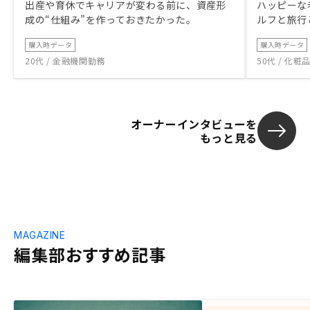
出産や育休でキャリアが変わる前に、資産形
ハッピーな
成の“仕組み”を作っておきたかった。
ルフと旅行
購入時データ
購入時データ
20代 / 金融機関勤務
50代 / 化
オーナーインタビューを
もっと見る
MAGAZINE
編集部おすすめ記事