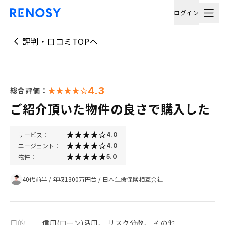
ログイン
評判・口コミTOPへ
4.3
総合評価：
ご紹介頂いた物件の良さで購入した
サービス：
4.0
エージェント：
4.0
物件：
5.0
40代前半
/
年収1300万円台
/
日本生命保険相互会社
目的
信用(ローン)活用、 リスク分散、 その他