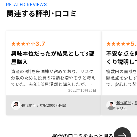
RELATED REVIEWS
関連する評判・口コミ
3.7
5
興味本位だったが結果として3部
不安な点を
屋購入
くり説明し
資産の9割を米国株が占めており、リスク
複数回の面談
分散のために投資の種類を増やそうと考え
懸念点を少し
ていた。去年1部屋漠然と購入したが、そ
で、安心して契
の後特に不透明に感じる点もなく、また、
2022年10月26日
室リスクにも
不安を感じる事もなかったため、今年追加
り、安心して申
40代前半
/
で2部屋購入。手続きを通じて関わった
た現在契約し
40代前半
/
年収2800万円台
ャリア
方々は皆さんとても若かったが、とても丁
を教えていた
寧に対応していただいた。確定申告支援機
った。
能がもう少しわかりやすいと良いと思っ
た。具体的にどこが不便だったかというの
40代の口コミをもっと見る
は、忘れてしまったので来年はメモしてお