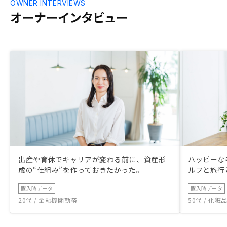
OWNER INTERVIEWS
オーナーインタビュー
出産や育休でキャリアが変わる前に、資産形
ハッピーな
成の“仕組み”を作っておきたかった。
ルフと旅行
購入時データ
購入時データ
20代 / 金融機関勤務
50代 / 化