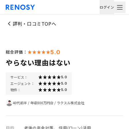
ログイン
評判・口コミTOPへ
5.0
総合評価：
やらない理由はない
サービス：
5.0
エージェント：
5.0
物件：
5.0
40代前半
/
年収800万円台
/
ラクスル株式会社
目的
老後の年金対策、 信用(ローン)活用