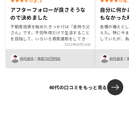
3.7
4
アフターフォローが良さそうな
自分に何か
ので決めました
もなかった
不動産投資を始めたきっかけは「金持ち父
各種の備えと
さん」です。不労所得だけで生活すること
えた。特に今
を目指して、いろいろ資産運用をしてきま
していたが、
したが、商品ごとにリスクとリターンがさ
2022年08月16日
ているとイン
まざまでした。今投資するなら、融資を活
を考えるように
用できてリスクの低い区分マンションがぴ
も、不安はあ
40代前半
/
年収700万円台
40代前半
/
ったりでした。
た上で、余裕
た。生命保険
の一助キャッ
払うべき金額
40代の口コミをもっと見る
を購入、運用
かりやすい。
部屋リスクの
とかが理解し