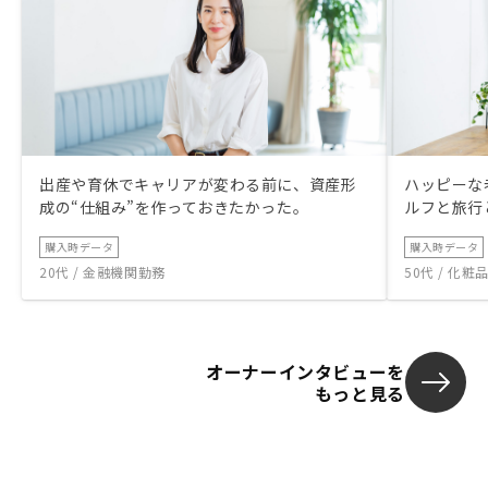
出産や育休でキャリアが変わる前に、資産形
ハッピーな
成の“仕組み”を作っておきたかった。
ルフと旅行
購入時データ
購入時データ
20代 / 金融機関勤務
50代 / 化
オーナーインタビューを
もっと見る