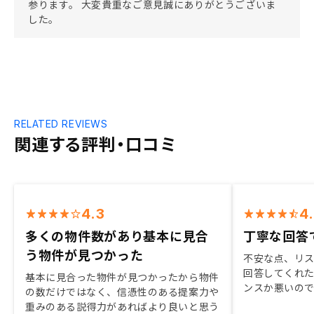
参ります。 大変貴重なご意見誠にありがとうございま
した。
RELATED REVIEWS
関連する評判・口コミ
4.3
4
多くの物件数があり基本に見合
丁寧な回答
う物件が見つかった
不安な点、リ
回答してくれ
基本に見合った物件が見つかったから物件
ンスか悪いの
の数だけではなく、信憑性のある提案力や
た。
重みのある説得力があればより良いと思う