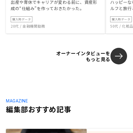
出産や育休でキャリアが変わる前に、資産形
ハッピーな
成の“仕組み”を作っておきたかった。
ルフと旅行
購入時データ
購入時データ
20代 / 金融機関勤務
50代 / 化
オーナーインタビューを
もっと見る
MAGAZINE
編集部おすすめ記事