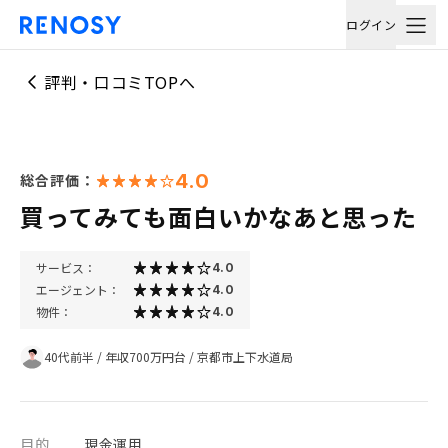
ログイン
評判・口コミTOPへ
4.0
総合評価：
買ってみても面白いかなあと思った
サービス：
4.0
エージェント：
4.0
物件：
4.0
40代前半
/
年収700万円台
/
京都市上下水道局
目的
現金運用