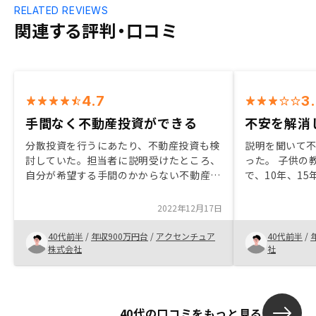
RELATED REVIEWS
関連する評判・口コミ
4.7
3
手間なく不動産投資ができる
不安を解消
分散投資を行うにあたり、不動産投資も検
説明を聞いて
討していた。担当者に説明受けたところ、
った。 子供の
自分が希望する手間のかからない不動産投
で、10年、1
資を提案頂き、リノシーで不動産投資を始
に入る不動産
めてみようと気になった。また、リスクに
RENOSYさ
2022年12月17日
関しても最大限考慮した提案も頂き不動産
高いと思い決め
投資が初めてでも安心できた。
くても他にも
40代前半
/
年収900万円台
/
アクセンチュア
40代前半
/
極めた方がい
株式会社
社
40代の口コミをもっと見る